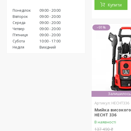
Купити
Понеділок
09:00
20:00
Вівторок
09:00
20:00
Середа
09:00
20:00
–91%
Четвер
09:00
20:00
Пʼятниця
09:00
20:00
Субота
10:00
17:00
Неділя
Вихідний
Залишилось 
HECHT336
Мийка високого
HECHT 336
В наявності
137 490 ₴