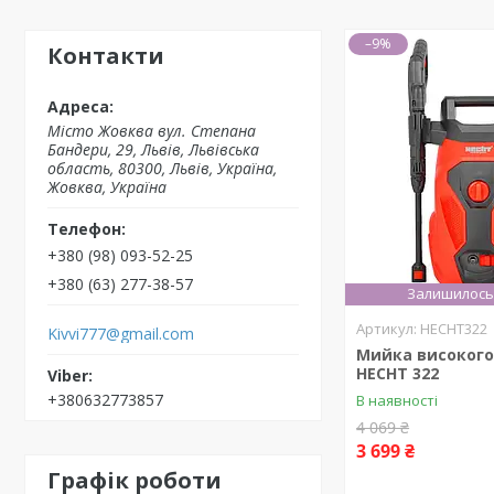
–9%
Контакти
Місто Жовква вул. Степана
Бандери, 29, Львів, Львівська
область, 80300, Львів, Україна,
Жовква, Україна
+380 (98) 093-52-25
+380 (63) 277-38-57
Залишилось 
HECHT322
Kivvi777@gmail.com
Мийка високого
HECHT 322
+380632773857
В наявності
4 069 ₴
3 699 ₴
Графік роботи