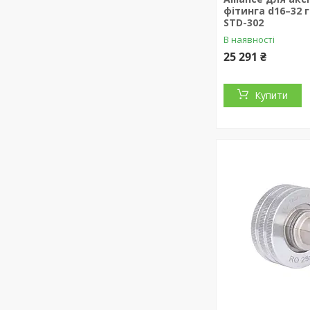
фітинга d16–32 
STD-302
В наявності
25 291 ₴
Купити