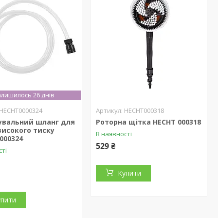
лишилось 26 днів
HECHT0000324
HECHT000318
увальний шланг для
Роторна щітка HECHT 000318
високого тиску
В наявності
000324
529 ₴
сті
Купити
упити