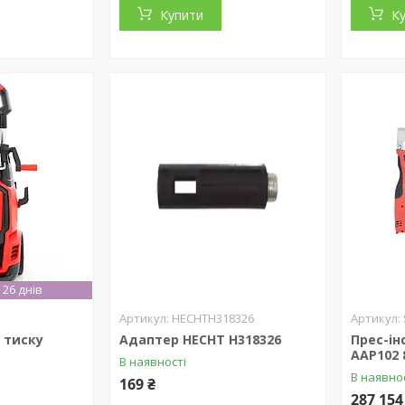
Купити
К
26 днів
HECHTH318326
 тиску
Адаптер HECHT H318326
Прес-ін
AAP102
В наявності
В наявно
169 ₴
287 154