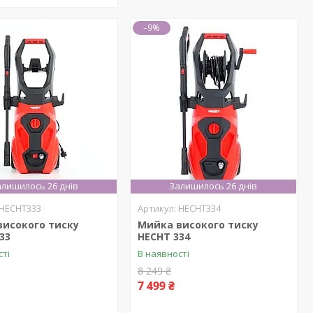
–9%
лишилось 26 днів
Залишилось 26 днів
HECHT333
HECHT334
високого тиску
Мийка високого тиску
33
HECHT 334
сті
В наявності
8 249 ₴
7 499 ₴