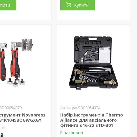
упити
Купити
SD00054079
SD00054374
струмент Novopress
Набір інструментів Thermo
 81K1045BOGWGXGY
Alliance для аксіального
фітинга d16-32 STD-301
сті
В наявності
 ₴