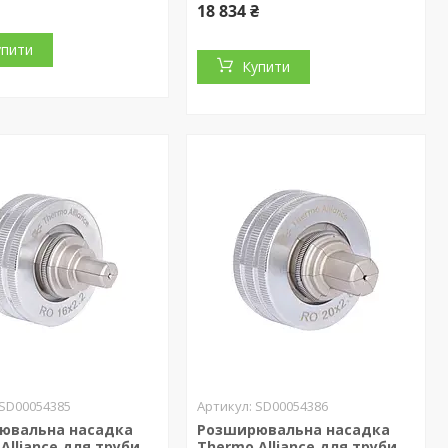
18 834 ₴
упити
Купити
SD00054385
SD00054386
ювальна насадка
Розширювальна насадка
Alliance для труби
Thermo Alliance для труби