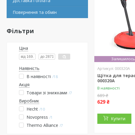
Доставка і оплата
Повернення та обмін
Фільтри
Ціна
Залишилось 
Наявність
000320A
Щітка для тера
В наявності
18
000320A
Акція
В наявності
Товари зі знижками
7
689 ₴
Виробник
629 ₴
Hecht
10
Novopress
1
Купити
Thermo Alliance
7