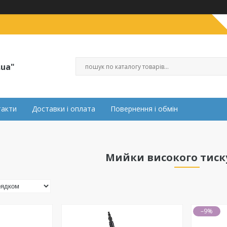
.ua"
такти
Доставки і оплата
Повернення і обмін
Мийки високого тиск
–9%