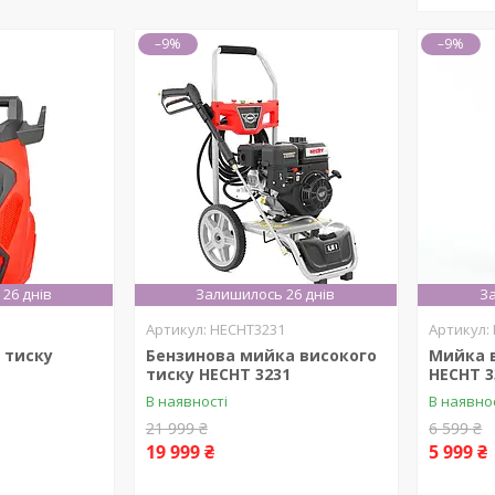
–9%
–9%
26 днів
Залишилось 26 днів
За
HECHT3231
 тиску
Бензинова мийка високого
Мийка 
тиску HECHT 3231
HECHT 3
В наявності
В наявно
21 999 ₴
6 599 ₴
19 999 ₴
5 999 ₴