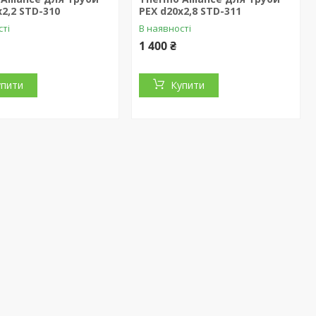
х2,2 STD-310
PEX d20х2,8 STD-311
сті
В наявності
1 400 ₴
упити
Купити