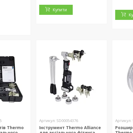
Купити
К
5
SD00054376
тів Thermo
Інструмент Thermo Alliance
Розшир
іального
для аксіального фітинга
Thermo 