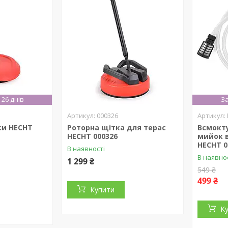
26 днів
За
000326
си HECHT
Роторна щітка для терас
Всмокт
HECHT 000326
мийок 
HECHT 0
В наявності
В наявно
1 299 ₴
549 ₴
499 ₴
Купити
К