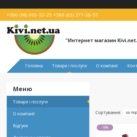
+380 (98) 093-52-25
+380 (63) 277-38-57
"Интернет магазин Kivi.net
Головна
Товари і послуги
О компанії
Кон
Товари і послуги
О компанії
Відгуки
–9%