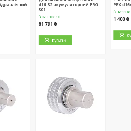
гідравлічний
d16-32 акумуляторний PRO-
PEX d16
301
В наявно
В наявності
1 400 ₴
81 791 ₴
К
Купити