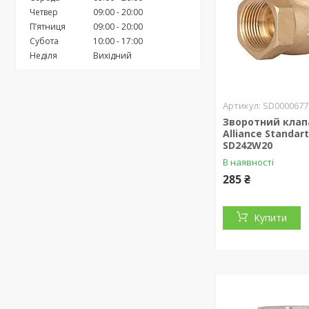
Четвер
09:00
20:00
Пʼятниця
09:00
20:00
Субота
10:00
17:00
Неділя
Вихідний
SD0000677
Зворотний клап
Alliance Standart
SD242W20
В наявності
285 ₴
Купити