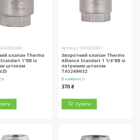
SD00052836
SD00052837
ний клапан Thermo
Зворотний клапан Thermo
 Standart 1"ВВ із
Alliance Standart 1 1/4"ВВ із
им штоком
латунним штоком
W25
TAS240W32
сті
В наявності
370 ₴
упити
Купити