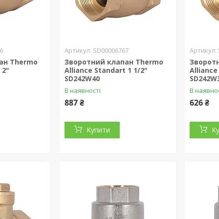
6
SD00006767
ан Thermo
Зворотний клапан Thermo
Зворот
 2"
Alliance Standart 1 1/2"
Alliance
SD242W40
SD242W
В наявності
В наявно
887 ₴
626 ₴
Купити
К