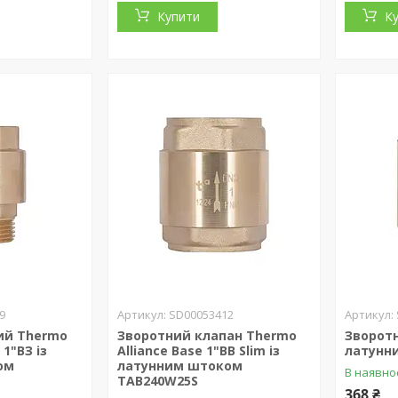
Купити
К
9
SD00053412
ий Thermo
Зворотний клапан Thermo
Зворотн
 1"ВЗ із
Alliance Base 1"ВВ Slim із
латунн
ом
латунним штоком
В наявно
TAB240W25S
368 ₴