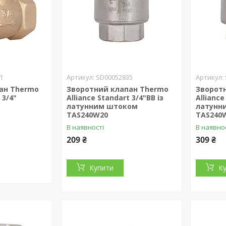
1
SD00052835
ан Thermo
Зворотний клапан Thermo
Зворот
 3/4"
Alliance Standart 3/4"ВВ із
Alliance
латунним штоком
латунн
TAS240W20
TAS240
В наявності
В наявно
209 ₴
309 ₴
Купити
К