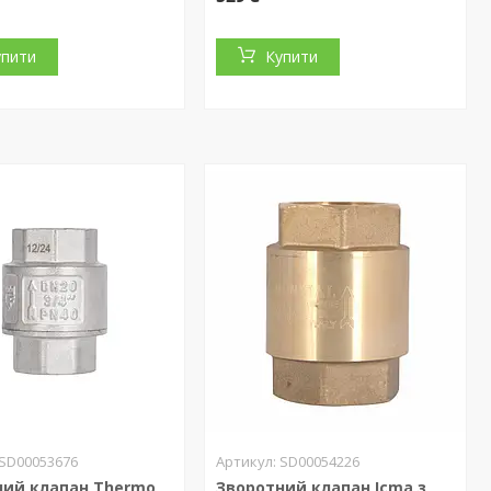
упити
Купити
SD00053676
SD00054226
ний клапан Thermo
Зворотний клапан Icma з