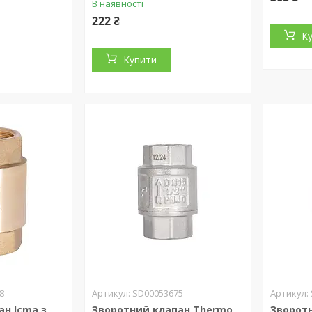
В наявності
222 ₴
К
Купити
8
SD00053675
ан Icma з
Зворотний клапан Thermo
Зворот