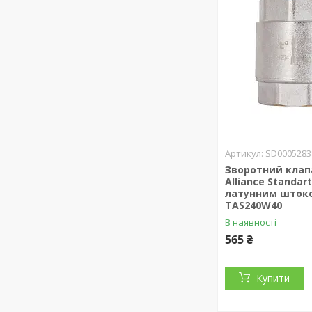
SD0005283
Зворотний клап
Alliance Standart
латунним шток
TAS240W40
В наявності
565 ₴
Купити