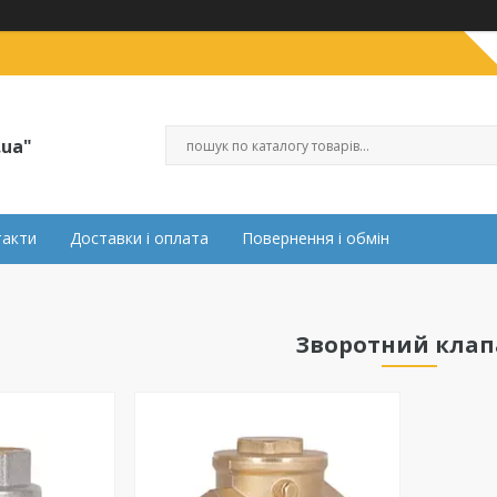
.ua"
такти
Доставки і оплата
Повернення і обмін
Зворотний клап