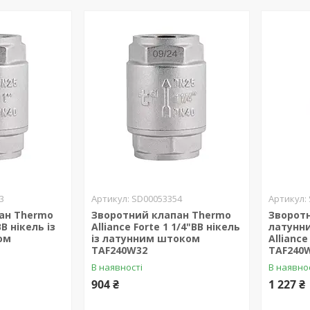
3
SD00053354
ан Thermo
Зворотний клапан Thermo
Зворотн
ВВ нікель із
Alliance Forte 1 1/4"ВВ нікель
латунн
ом
із латунним штоком
Alliance
TAF240W32
TAF240
В наявності
В наявно
904 ₴
1 227 ₴