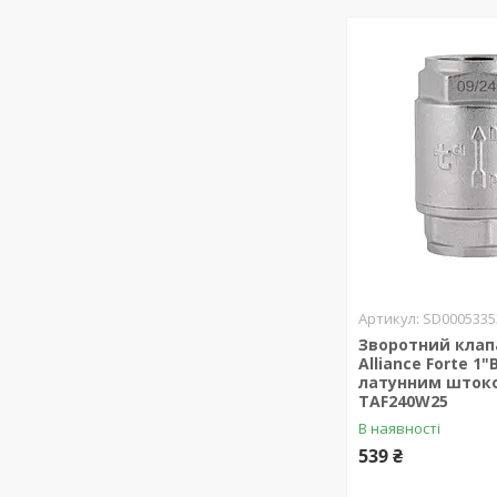
SD0005335
Зворотний клап
Alliance Forte 1"
латунним шток
TAF240W25
В наявності
539 ₴