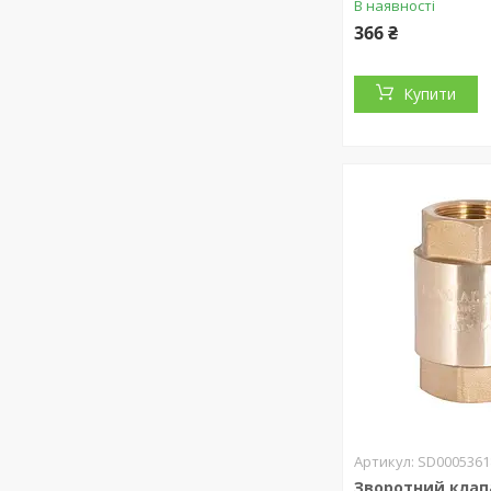
В наявності
366 ₴
Купити
SD0005361
Зворотний клап