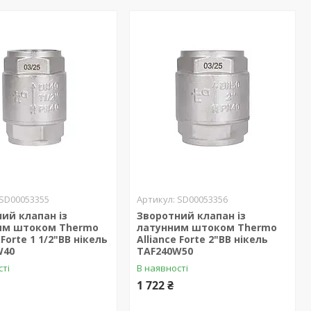
SD00053355
SD00053356
ий клапан із
Зворотний клапан із
им штоком Thermo
латунним штоком Thermo
 Forte 1 1/2"ВВ нікель
Alliance Forte 2"ВВ нікель
W40
TAF240W50
сті
В наявності
1 722 ₴