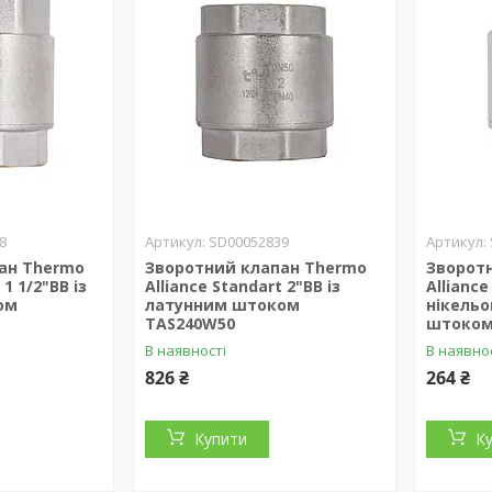
8
SD00052839
ан Thermo
Зворотний клапан Thermo
Зворот
 1 1/2"ВВ із
Alliance Standart 2"ВВ із
Alliance
ом
латунним штоком
нікельо
TAS240W50
штоком
В наявності
В наявно
826 ₴
264 ₴
Купити
К