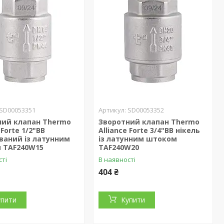
SD00053351
SD00053352
ний клапан Thermo
Зворотний клапан Thermo
 Forte 1/2"ВВ
Alliance Forte 3/4"ВВ нікель
ваний із латунним
із латунним штоком
 TAF240W15
TAF240W20
сті
В наявності
404 ₴
упити
Купити