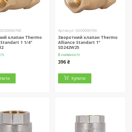
SD00006768
SD00006769
ний клапан Thermo
Зворотний клапан Thermo
 Standart 1 1/4"
Alliance Standart 1"
32
SD242W25
сті
В наявності
396 ₴
упити
Купити