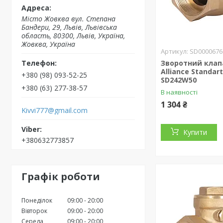
Місто Жовква вул. Степана
Бандери, 29, Львів, Львівська
область, 80300, Львів, Україна,
Жовква, Україна
SD0000676
Зворотний клап
Alliance Standart
+380 (98) 093-52-25
SD242W50
+380 (63) 277-38-57
В наявності
1 304 ₴
Kivvi777@gmail.com
Купити
+380632773857
Графік роботи
Понеділок
09:00
20:00
Вівторок
09:00
20:00
Середа
09:00
20:00