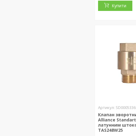
Купити
SD0005336
Клапан зворотн
Alliance Standart
латунним шток
TAS248W25