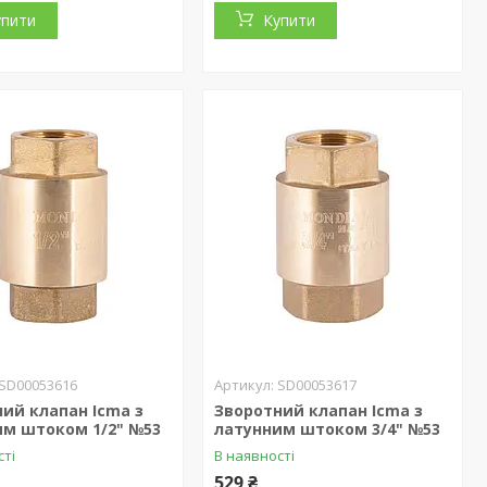
упити
Купити
SD00053616
SD00053617
ий клапан Icma з
Зворотний клапан Icma з
им штоком 1/2" №53
латунним штоком 3/4" №53
сті
В наявності
529 ₴