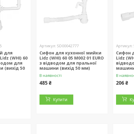
5
SD00042777
й для
Сифон для кухонної мийки
Сифон 
idz (WHI) 60
Lidz (WHI) 60 05 M002 01 EURO
Lidz (WH
дводом для
з відводом для пральної
відводо
 (вихід 50
машини (вихід 50 мм)
машини 
В наявності
В наявно
485 ₴
206 ₴
Купити
К