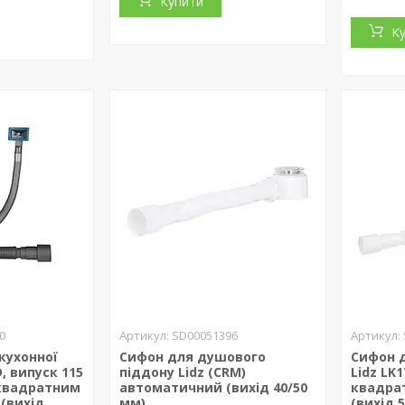
Купити
К
0
SD00051396
кухонної
Сифон для душового
Сифон 
, випуск 115
піддону Lidz (CRM)
Lidz LK
квадратним
автоматичний (вихід 40/50
квадра
(вихід
мм)
(вихід 