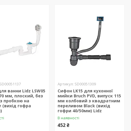
SD00051137
SD00051309
ля ванни Lidz LSW05
Сифон LK15 для кухонної
70 мм, плоский, без
мийки Bruch PVD, випуск 115
 із пробкою на
мм колбовий з квадратним
 (вихід гофра
переливом Black (вихід
)
гофри 40/50мм) Lidz
сті
В наявності
452 ₴