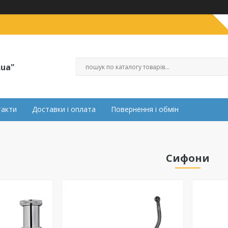
.ua"
такти
Доставки і оплата
Повернення і обмін
Сифони