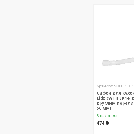
SD0005051
Сифон для кухо
Lidz (WHI) LK14,
круглим перели
50 мм)
В наявності
474 ₴