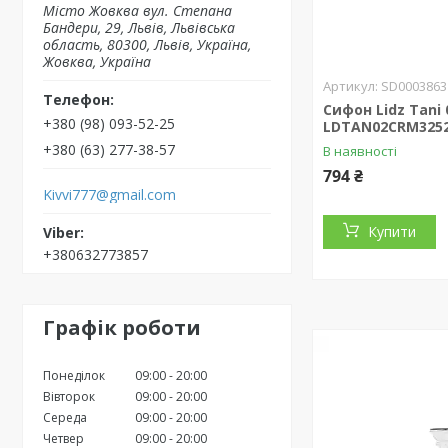
Місто Жовква вул. Степана
Бандери, 29, Львів, Львівська
область, 80300, Львів, Україна,
Жовква, Україна
SD0003863
Сифон Lidz Tani 
+380 (98) 093-52-25
LDTAN02CRM3252
+380 (63) 277-38-57
В наявності
794 ₴
Kivvi777@gmail.com
Купити
+380632773857
Графік роботи
Понеділок
09:00
20:00
Вівторок
09:00
20:00
Середа
09:00
20:00
Четвер
09:00
20:00