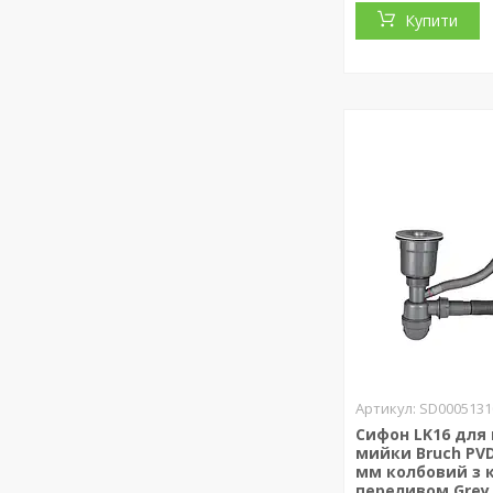
Купити
SD0005131
Сифон LK16 для 
мийки Bruch PVD
мм колбовий з 
переливом Grey 