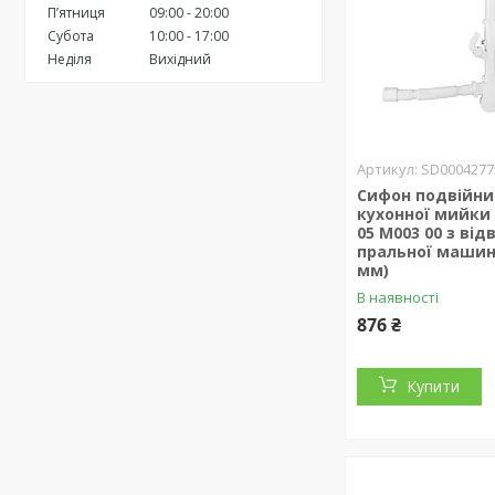
Пʼятниця
09:00
20:00
Субота
10:00
17:00
Неділя
Вихідний
SD0004277
Сифон подвійни
кухонної мийки L
05 M003 00 з ві
пральної машини
мм)
В наявності
876 ₴
Купити