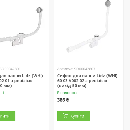
SD00042801
SD00042803
ля ванни Lidz (WHI)
Сифон для ванни Lidz (WHI)
02 01 з ревізією
60 03 V002 02 з ревізією
50 мм)
(вихід 50 мм)
сті
В наявності
386 ₴
упити
Купити