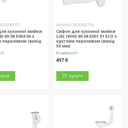
SD00042751
SD00042754
для кухонної мийки
Сифон для кухонної мийки
I) 60 08 E004 00 з
Lidz (WHI) 60 08 E001 01 ECO з
м переливом (вихід
круглим переливом (вихід
50 мм)
сті
В наявності
457 ₴
упити
Купити