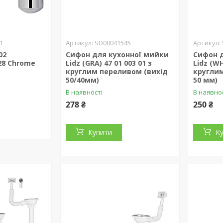
1
SD00041545
02
Сифон для кухонної мийки
Сифон 
8 Chrome
Lidz (GRA) 47 01 003 01 з
Lidz (WH
круглим переливом (вихід
кругли
50/40мм)
50 мм)
В наявності
В наявно
278 ₴
250 ₴
Купити
К