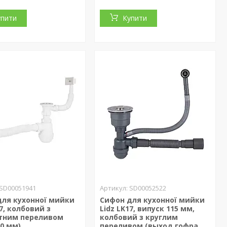
упити
Купити
SD00051941
SD00052522
для кухонної мийки
Сифон для кухонної мийки
17, колбовий з
Lidz LK17, випуск 115 мм,
тним переливом
колбовий з круглим
50 мм)
переливом (выход гофра