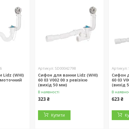
6
SD00042798
 Lidz (WHI)
Сифон для ванни Lidz (WHI)
Сифон д
рямоточний
60 03 V002 00 з ревізією
60 03 V0
(вихід 50 мм)
(вихід 
В наявності
В наявно
323 ₴
623 ₴
Купити
К