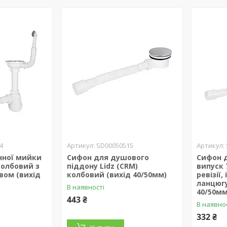
4
SD00050515
нної мийки
Сифон для душового
Сифон д
 колбовий з
піддону Lidz (CRM)
випуск 
вом (вихід
колбовий (вихід 40/50мм)
ревізії,
ланцюгу
В наявності
40/50мм
443 ₴
В наявно
332 ₴