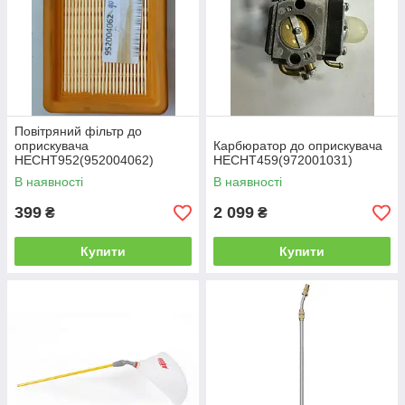
Повітряний фільтр до
оприскувача
Карбюратор до оприскувача
НECHT952(952004062)
НECHT459(972001031)
В наявності
В наявності
399
2 099
₴
₴
Купити
Купити