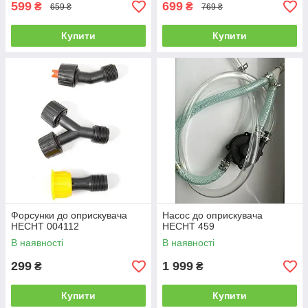
599
699
₴
₴
659 ₴
769 ₴
Купити
Купити
Форсунки до оприскувача
Насос до оприскувача
HECHT 004112
HECHT 459
В наявності
В наявності
299
1 999
₴
₴
Купити
Купити