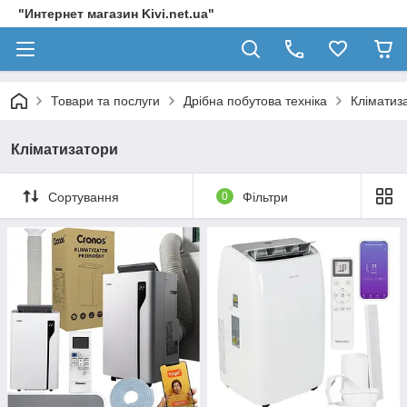
"Интернет магазин Kivi.net.ua"
Товари та послуги
Дрібна побутова техніка
Кліматиз
Кліматизатори
Сортування
0
Фільтри