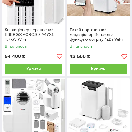
Кондиціонер переносний
Тихий портативний
EBERG® ACROS 2 A47X1
кондиціонер Berdsen з
4.7kW WiFi
функцією обігріву 4кВт WiFi
В наявності
В наявності
54 400
42 500
₴
₴
Купити
Купити