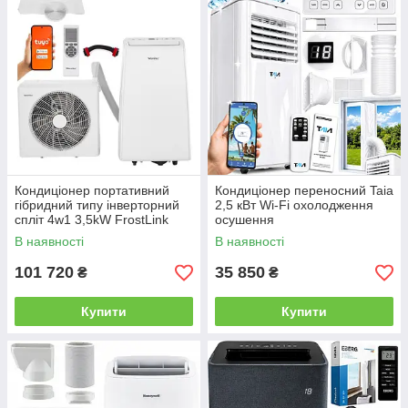
Кондиціонер портативний
Кондиціонер переносний Taia
гібридний типу інверторний
2,5 кВт Wi-Fi охолодження
спліт 4w1 3,5kW FrostLink
осушення
В наявності
В наявності
101 720
35 850
₴
₴
Купити
Купити