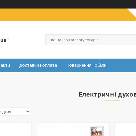
.ua"
такти
Доставки і оплата
Повернення і обмін
Електричні духо