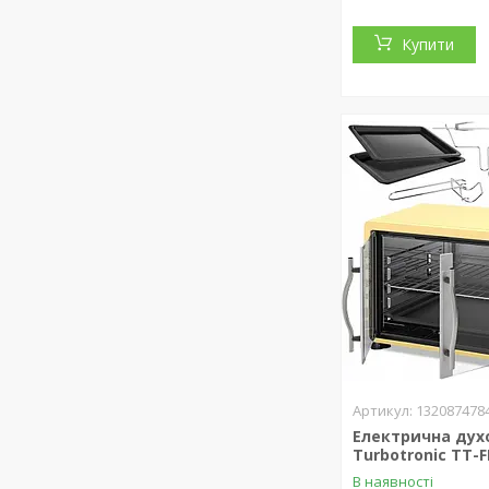
Купити
132087478
Електрична дух
Turbotronic TT-
В наявності