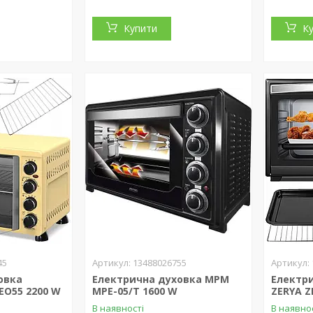
Купити
К
45
13488026755
овка
Електрична духовка MPM
Електри
FEO55 2200 W
MPE-05/T 1600 W
ZERYA Z
В наявності
В наявно