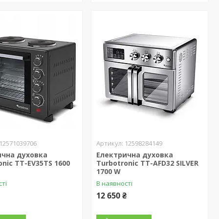
12571039706
12598284149
ична духовка
Електрична духовка
onic TT-EV35TS 1600
Turbotronic TT-AFD32 SILVER
1700 W
сті
В наявності
12 650 ₴