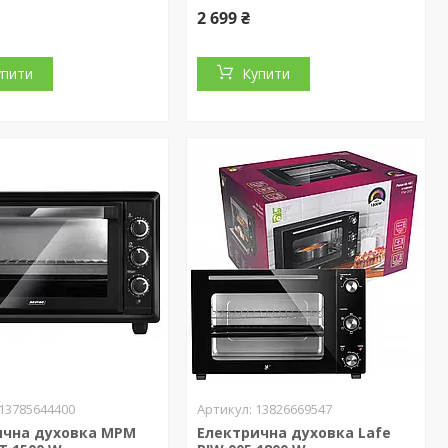
2 699 ₴
упити
Купити
13785644400
13826669547
ична духовка MPM
Електрична духовка Lafe