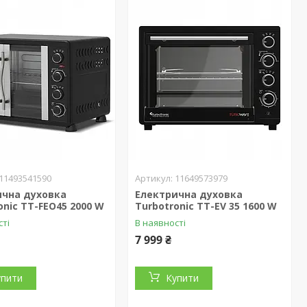
11493541590
11649573979
ична духовка
Електрична духовка
onic TT-FEO45 2000 W
Turbotronic TT-EV 35 1600 W
сті
В наявності
7 999 ₴
упити
Купити