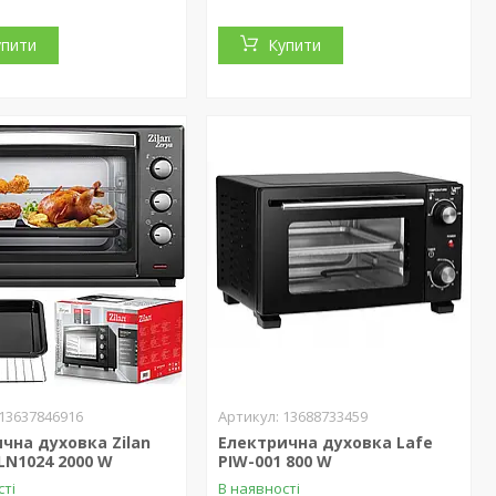
упити
Купити
13637846916
13688733459
чна духовка Zilan
Електрична духовка Lafe
LN1024 2000 W
PIW-001 800 W
сті
В наявності