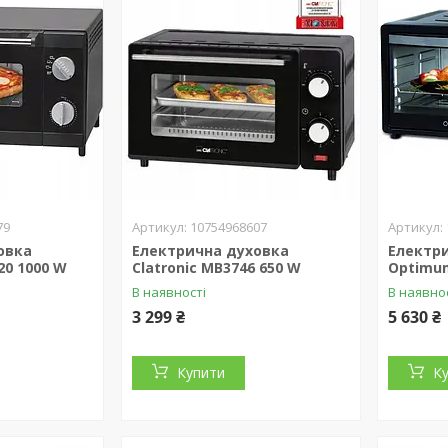
79
10754968607
овка
Електрична духовка
Електр
20 1000 W
Clatronic MB3746 650 W
Optimum
В наявності
В наявно
3 299 ₴
5 630 ₴
Купити
К