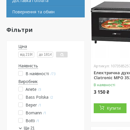
Доставка і оплата
Повернення та обмін
Фільтри
Ціна
Наявність
107358525
Електрична дух
В наявності
73
Clatronic MPO 35
Виробник
В наявності
Ariete
3
3 150 ₴
Bass Polska
2
Beper
1
Купити
Bomann
1
Botti
1
Ще 21