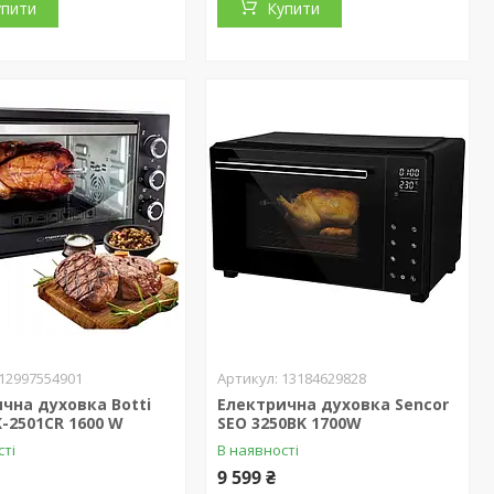
упити
Купити
12997554901
13184629828
чна духовка Botti
Електрична духовка Sencor
K-2501CR 1600 W
SEO 3250BK 1700W
сті
В наявності
9 599 ₴