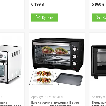
6 199 ₴
5 960 ₴
Купити
К
16
13752017893
овка
Електрична духовка Beper
Електр