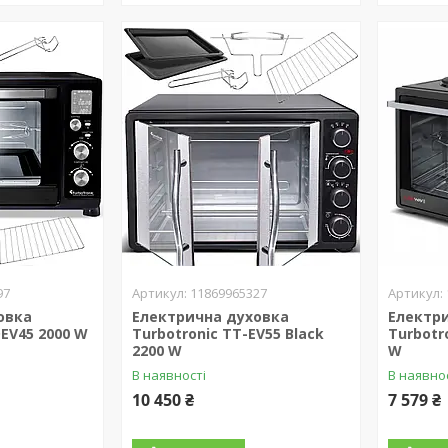
97
11869965327
овка
Електрична духовка
Електр
DEV45 2000 W
Turbotronic TT-EV55 Black
Turbotr
2200 W
W
В наявності
В наявно
10 450 ₴
7 579 ₴