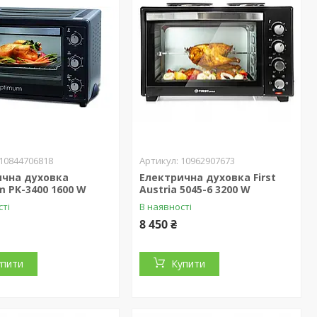
10844706818
10962907673
ична духовка
Електрична духовка First
 PK-3400 1600 W
Austria 5045-6 3200 W
сті
В наявності
8 450 ₴
упити
Купити