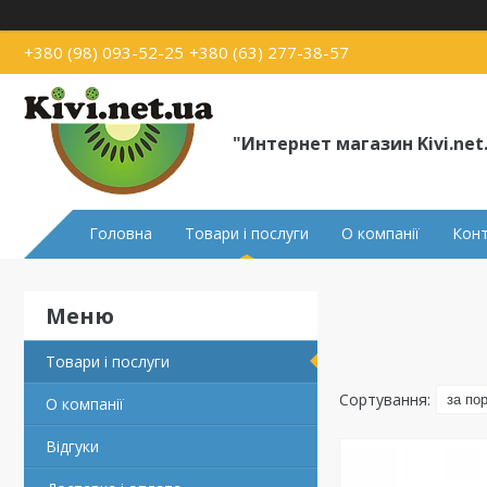
+380 (98) 093-52-25
+380 (63) 277-38-57
"Интернет магазин Kivi.net
Головна
Товари і послуги
О компанії
Кон
Товари і послуги
О компанії
Відгуки