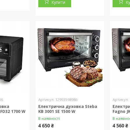
Купити
К
36
12993598986
овка
Електрична духовка Steba
Електри
AFD32 1700 W
KB 3001 SE 1500 W
Fagno J
В наявності
В наявно
4 650 ₴
4 560 ₴