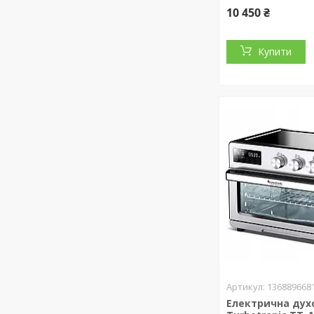
10 450 ₴
Купити
136889668
Електрична дух