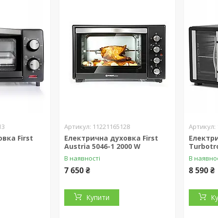
13
11221165128
вка First
Електрична духовка First
Електр
Austria 5046-1 2000 W
Turbotr
В наявності
В наявно
7 650 ₴
8 590 ₴
Купити
К