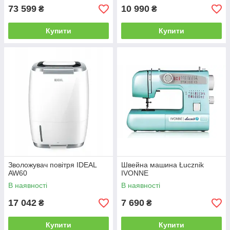
73 599
10 990
₴
₴
Купити
Купити
Зволожувач повітря IDEAL
Швейна машина Łucznik
AW60
IVONNE
В наявності
В наявності
17 042
7 690
₴
₴
Купити
Купити