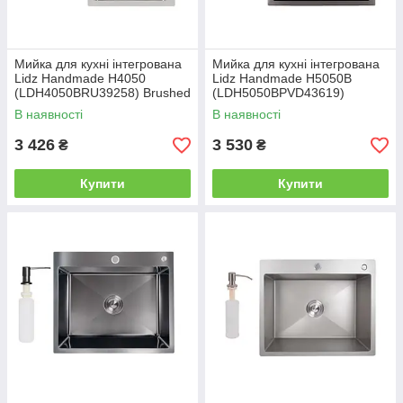
Мийка для кухні інтегрована
Мийка для кухні інтегрована
Lidz Handmade H4050
Lidz Handmade H5050B
(LDH4050BRU39258) Brushed
(LDH5050BPVD43619)
Steel 3,0/1,0 мм
Brushed Black PVD 3,0/1,0 мм
В наявності
В наявності
3 426
3 530
₴
₴
Купити
Купити