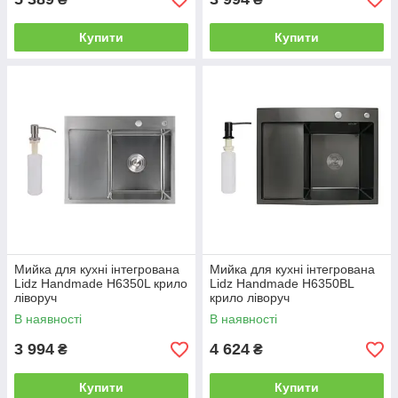
Купити
Купити
Мийка для кухні інтегрована
Мийка для кухні інтегрована
Lidz Handmade H6350L крило
Lidz Handmade H6350BL
ліворуч
крило ліворуч
(LDH6350BRUL45588)
(LDH6350BRUL45589)
В наявності
В наявності
Brushed Steel 3,0/1,0 мм
Brushed Black PVD 3,0/1,0 мм
3 994
4 624
₴
₴
Купити
Купити