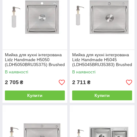
Мийка для кухні інтегрована
Мийка для кухні інтегрована
Lidz Handmade H5050
Lidz Handmade H5045
(LDH5050BRU35375) Brushed
(LDH5045BRU35383) Brushed
Steel 3,0/1,0 мм
Steel 3,0/1,0 мм
В наявності
В наявності
2 705
2 711
₴
₴
Купити
Купити