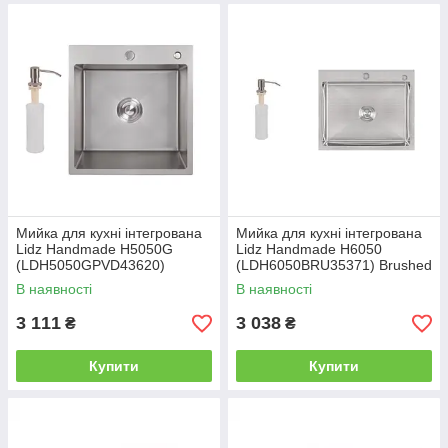
Мийка для кухні інтегрована
Мийка для кухні інтегрована
Lidz Handmade H5050G
Lidz Handmade H6050
(LDH5050GPVD43620)
(LDH6050BRU35371) Brushed
Brushed Grey PVD 3,0/1,0 мм
Steel 3,0/1,0 мм
В наявності
В наявності
3 111
3 038
₴
₴
Купити
Купити