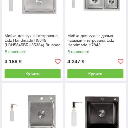
Мийка для кухні інтегрована
Мийка для кухні з двома
Lidz Handmade H5845
чашами інтегрована Lidz
(LDH5845BRU35384) Brushed
Handmade H7843
Steel 3,0/1,0 мм
(LDH7843BRU35387) Brushed
В наявності
В наявності
Steel 3,0/1,0 мм
3 188
4 247
₴
₴
Купити
Купити