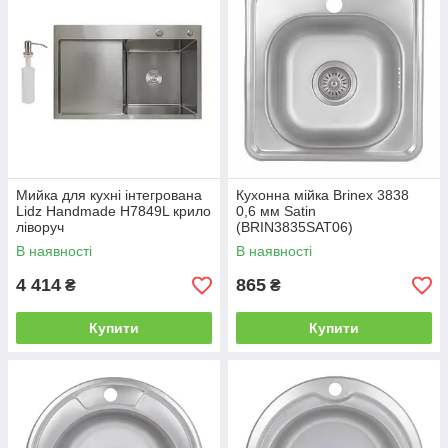
Мийка для кухні інтегрована
Кухонна мійка Brinex 3838
Lidz Handmade H7849L крило
0,6 мм Satin
ліворуч
(BRIN3835SAT06)
(LDH7849BRUL45592)
В наявності
В наявності
Brushed Steel 3,0/1,0 мм
4 414
865
₴
₴
Купити
Купити