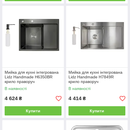
Мийка для кухні інтегрована
Мийка для кухні інтегрована
Lidz Handmade H6350BR
Lidz Handmade H7849R
крило праворуч
крило праворуч
(LDH6350BRPVD45590)
(LDH7849BRUR45591)
В наявності
В наявності
Brushed Black PVD 3,0/1,0 мм
Brushed Steel 3,0/1,0 мм
4 624
4 414
₴
₴
Купити
Купити