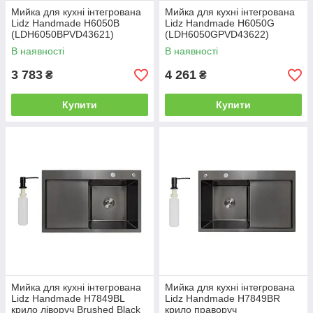
Мийка для кухні інтегрована
Мийка для кухні інтегрована
Lidz Handmade H6050B
Lidz Handmade H6050G
(LDH6050BPVD43621)
(LDH6050GPVD43622)
Brushed Black PVD 3,0/1,0 мм
Brushed Grey PVD 3,0/1,0 мм
В наявності
В наявності
3 783
4 261
₴
₴
Купити
Купити
Мийка для кухні інтегрована
Мийка для кухні інтегрована
Lidz Handmade H7849BL
Lidz Handmade H7849BR
крило ліворуч Brushed Black
крило праворуч