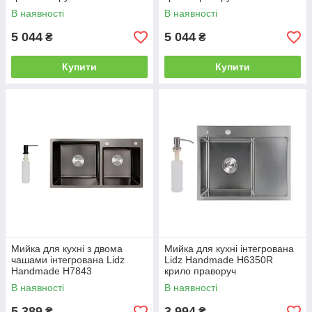
PVD 3,0/1,0 мм
(LDH7849BRPVD43625)
В наявності
В наявності
LDH7849BLPVD43624
Brushed Black PVD 3,0/1,0 мм
5 044
5 044
₴
₴
Купити
Купити
Мийка для кухні з двома
Мийка для кухні інтегрована
чашами інтегрована Lidz
Lidz Handmade H6350R
Handmade H7843
крило праворуч
(LDH7843BPVD45586)
(LDH6350BRUR45587)
В наявності
В наявності
Brushed Black PVD 3,0/1,0 мм
Brushed Steel 3,0/1,0 мм
5 389
3 994
₴
₴