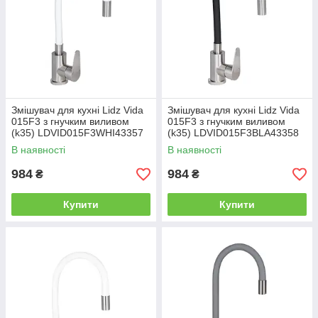
Змішувач для кухні Lidz Vida
Змішувач для кухні Lidz Vida
015F3 з гнучким виливом
015F3 з гнучким виливом
(k35) LDVID015F3WHI43357
(k35) LDVID015F3BLA43358
White / Nickel
Black
В наявності
В наявності
984
984
₴
₴
Купити
Купити