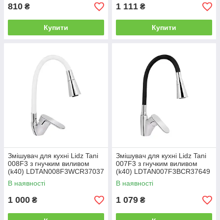
810
1 111
₴
₴
Купити
Купити
Змішувач для кухні Lidz Tani
Змішувач для кухні Lidz Tani
008F3 з гнучким виливом
007F3 з гнучким виливом
(k40) LDTAN008F3WCR37037
(k40) LDTAN007F3BCR37649
Chrome/White
Chrome/Black
В наявності
В наявності
1 000
1 079
₴
₴