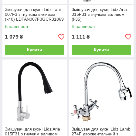
Змішувач для кухні Lidz Tani
Змішувач для кухні Lidz Aria
007F3 з гнучким виливом
015F31 з гнучким виливом
(k40) LDTAN007F3GCR31869
(k35)
Chrome/Grey
LDARI015F31GNK31871 Grey
В наявності
В наявності
/ Nickel
1 079
1 111
₴
₴
Купити
Купити
Змішувач для кухні Lidz Aria
Змішувач для кухні Lidz Lamb
015F31 з гнучким виливом
274F двохвентильний з