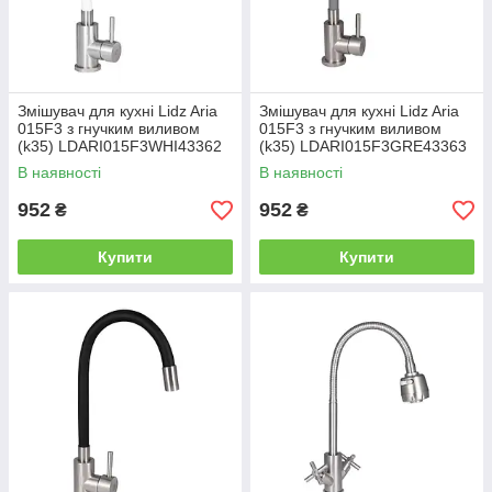
Змішувач для кухні Lidz Aria
Змішувач для кухні Lidz Aria
015F3 з гнучким виливом
015F3 з гнучким виливом
(k35) LDARI015F3WHI43362
(k35) LDARI015F3GRE43363
White / Nickel
Grey
В наявності
В наявності
952
952
₴
₴
Купити
Купити