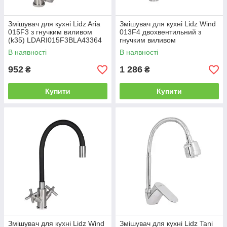
Змішувач для кухні Lidz Aria
Змішувач для кухні Lidz Wind
015F3 з гнучким виливом
013F4 двохвентильний з
(k35) LDARI015F3BLA43364
гнучким виливом
Black
LDWIN013F4NKS43391 Nickel
В наявності
В наявності
952
1 286
₴
₴
Купити
Купити
Змішувач для кухні Lidz Wind
Змішувач для кухні Lidz Tani