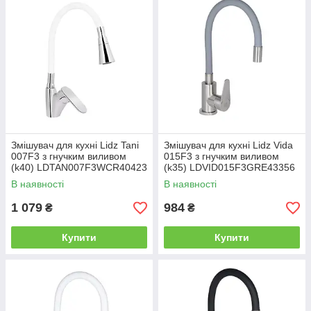
Змішувач для кухні Lidz Tani
Змішувач для кухні Lidz Vida
007F3 з гнучким виливом
015F3 з гнучким виливом
(k40) LDTAN007F3WCR40423
(k35) LDVID015F3GRE43356
Chrome/White
Grey
В наявності
В наявності
1 079
984
₴
₴
Купити
Купити