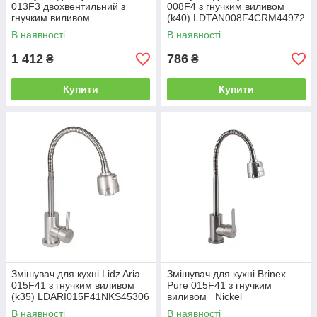
013F3 двохвентильний з
008F4 з гнучким виливом
гнучким виливом
(k40) LDTAN008F4CRM44972
LDWIN013F3NKS43392 Nickel
Chrome
В наявності
В наявності
1 412
786
₴
₴
Купити
Купити
Змішувач для кухні Lidz Aria
Змішувач для кухні Brinex
015F41 з гнучким виливом
Pure 015F41 з гнучким
(k35) LDARI015F41NKS45306
виливом Nickel
Nickel
BRIPUR015F41NKL
В наявності
В наявності