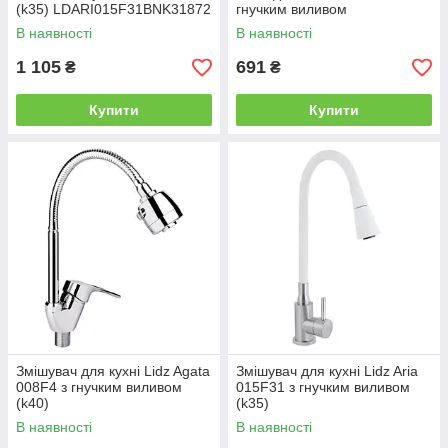
(k35) LDARI015F31BNK31872
гнучким виливом
Black / Nickel
LDLAM274FCRM35074
В наявності
В наявності
Chrome
1 105
691
₴
₴
Купити
Купити
Змішувач для кухні Lidz Agata
Змішувач для кухні Lidz Aria
008F4 з гнучким виливом
015F31 з гнучким виливом
(k40)
(k35)
LDAGA008F4CRM35126
LDARI015F31WNK36981
В наявності
В наявності
Chrome
White / Nickel