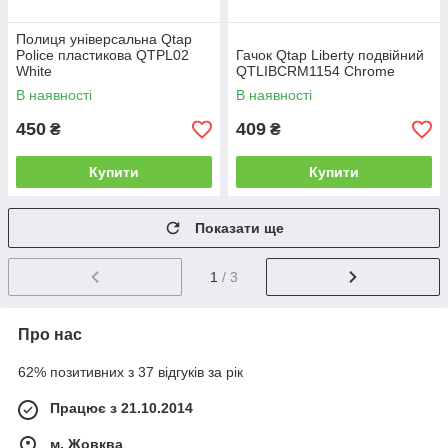
Полиця універсальна Qtap
Police пластикова QTPL02
Гачок Qtap Liberty подвійний
White
QTLIBCRM1154 Chrome
В наявності
В наявності
450
409
₴
₴
Купити
Купити
Показати ще
1
/ 3
Про нас
62% позитивних з 37 відгуків за рік
Працює з 21.10.2014
м. Жовква