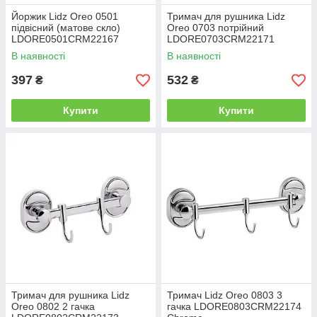
Йоржик Lidz Oreo 0501
Тримач для рушника Lidz
підвісний (матове скло)
Oreo 0703 потрійний
LDORE0501CRM22167
LDORE0703CRM22171
Chrome
Chrome
В наявності
В наявності
397
532
₴
₴
Купити
Купити
Тримач для рушника Lidz
Тримач Lidz Oreo 0803 3
Oreo 0802 2 гачка
гачка LDORE0803CRM22174