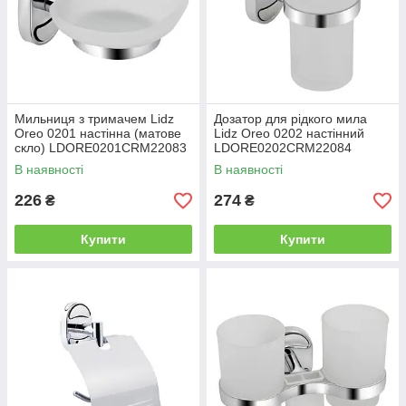
Мильниця з тримачем Lidz
Дозатор для рідкого мила
Oreo 0201 настінна (матове
Lidz Oreo 0202 настінний
скло) LDORE0201CRM22083
LDORE0202CRM22084
Chrome
Chrome
В наявності
В наявності
226
274
₴
₴
Купити
Купити