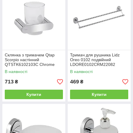
Склянка з тримачем Qtap
Тримач для рушника Lidz
Scorpio настінний
Oreo 0102 подвійний
QTSTK6102103C Chrome
LDORE0102CRM22082
(Sklenka)
Chrome
В наявності
В наявності
713
469
₴
₴
Купити
Купити