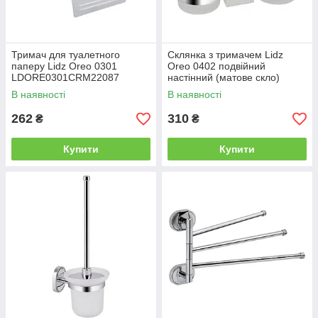
Тримач для туалетного
Склянка з тримачем Lidz
паперу Lidz Oreo 0301
Oreo 0402 подвійний
LDORE0301CRM22087
настінний (матове скло)
Chrome
LDORE0402CRM22164
В наявності
В наявності
Chrome
262
310
₴
₴
Купити
Купити