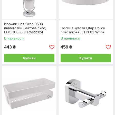
Йоржик Lidz Oreo 0503
підлоговий (матове скло)
Полиця кутова Qtap Police
LDORE0503CRM22324
пластикова QTPL01 White
Chrome
В наявності
В наявності
443
459
₴
₴
Купити
Купити