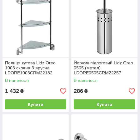
Полиця кутова Lidz Oreo
Йоржик підлоговий Lidz Oreo
1003 скляна 3 ярусна
0505 (метал)
LDORE1003CRM22182
LDORE0505CRM22257
Chrome
Chrome
В наявності
В наявності
1 432
286
₴
₴
Купити
Купити