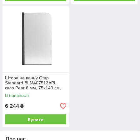
Штора на ванну Qtap
Standard BLM407513APL
скло Pear 6 мм, 75х140 см,
ліва
В наявності
6 244
₴
Купити
Про нас