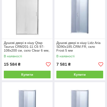
Душові двері в нішу Qtap
Душові двері в нішу Lidz Aria
Taurus CRM201-11.C6 97-
SD90x185.CRM.FR, скло
108x200 см, скло Clear 6 мм,
Frost 5 мм
покриття CalcLess
В наявності
В наявності
15 584
7 581
₴
₴
Купити
Купити