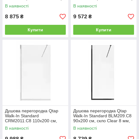
покриття CalcLess
покриття CalcLess
В наявності
В наявності
8 875
9 572
₴
₴
Купити
Купити
Душова перегородка Qtap
Душова перегородка Qtap
Walk-In Standard
Walk-In Standard BLM209.C8
CRM2011.C8 110х200 см,
90х200 см, скло Clear 8 мм,
скло Clear 8 мм, покриття
покриття CalcLess
В наявності
В наявності
CalcLess
9 988
8 739
₴
₴