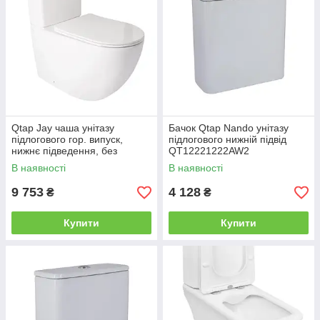
Qtap Jay чаша унітазу
Бачок Qtap Nando унітазу
підлогового гор. випуск,
підлогового нижній підвід
нижнє підведення, без
QT12221222AW2
сидіння 680*370*815mm
В наявності
В наявності
WHITE
9 753
4 128
₴
₴
Купити
Купити