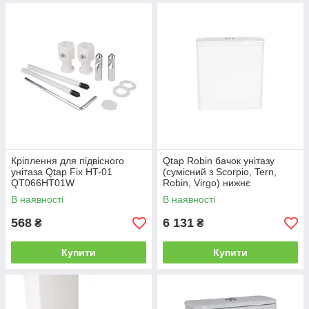
Кріплення для підвісного
Qtap Robin бачок унітазу
унітаза Qtap Fix HT-01
(сумісний з Scorpio, Tern,
QT066HT01W
Robin, Virgo) нижнє
підведення, (без чаші і
В наявності
В наявності
сидіння) 3 /7.15L
365X145X420mm
568
6 131
₴
₴
Купити
Купити