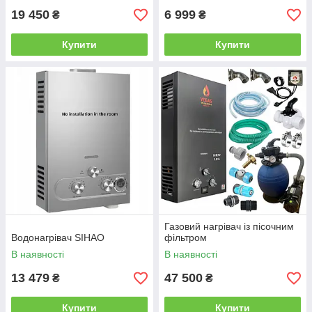
19 450
6 999
₴
₴
Купити
Купити
Газовий нагрівач із пісочним
Водонагрівач SIHAO
фільтром
В наявності
В наявності
13 479
47 500
₴
₴
Купити
Купити