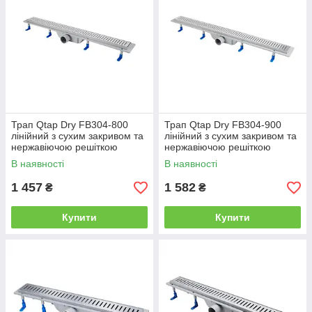
Трап Qtap Dry FB304-800
Трап Qtap Dry FB304-900
лінійний з сухим закривом та
лінійний з сухим закривом та
нержавіючою решіткою
нержавіючою решіткою
800х73
900х73
В наявності
В наявності
1 457
1 582
₴
₴
Купити
Купити