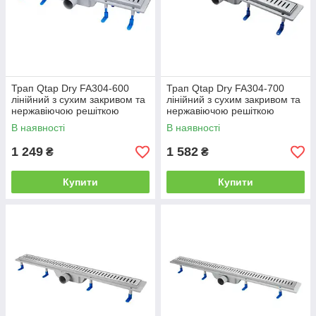
Трап Qtap Dry FA304-600
Трап Qtap Dry FA304-700
лінійний з сухим закривом та
лінійний з сухим закривом та
нержавіючою решіткою
нержавіючою решіткою
600х73
700х73
В наявності
В наявності
1 249
1 582
₴
₴
Купити
Купити