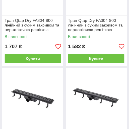
Трап Qtap Dry FA304-800
Трап Qtap Dry FA304-900
лінійний з сухим закривом та
лінійний з сухим закривом та
нержавіючою решіткою
нержавіючою решіткою
800х73
900х73
В наявності
В наявності
1 707
1 582
₴
₴
Купити
Купити