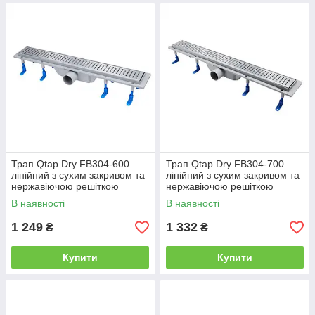
Трап Qtap Dry FB304-600
Трап Qtap Dry FB304-700
лінійний з сухим закривом та
лінійний з сухим закривом та
нержавіючою решіткою
нержавіючою решіткою
600х73
700х73
В наявності
В наявності
1 249
1 332
₴
₴
Купити
Купити