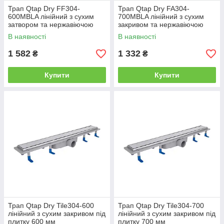
Трап Qtap Dry FF304-
Трап Qtap Dry FA304-
600MBLA лінійний з сухим
700MBLA лінійний з сухим
затвором та нержавіючою
закривом та нержавіючою
решіткою 600х73
решіткою 700х73
В наявності
В наявності
1 582
1 332
₴
₴
Купити
Купити
Трап Qtap Dry Tile304-600
Трап Qtap Dry Tile304-700
лінійний з сухим закривом під
лінійний з сухим закривом під
плитку 600 мм
плитку 700 мм