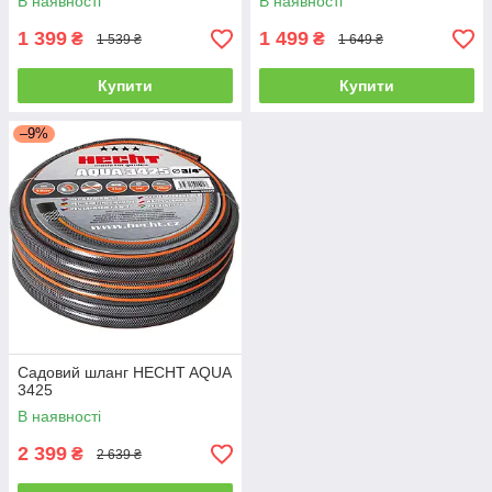
В наявності
В наявності
1 399
1 499
₴
₴
1 539 ₴
1 649 ₴
Купити
Купити
–9%
Садовий шланг HECHT AQUA
3425
В наявності
2 399
₴
2 639 ₴