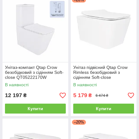
Унітаз-компакт Qtap Crow
Унітаз підвісний Qtap Crow
безобідковий з сідінням Soft-
Rimless безобідковий з
close QT05222170W
сідінням Soft-close
QT05335170W
В наявності
В наявності
12 197
5 179
₴
₴
6 474 ₴
Купити
Купити
–20%