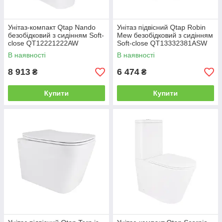
Унітаз-компакт Qtap Nando
Унітаз підвісний Qtap Robin
безобідковий з сидінням Soft-
Mew безобідковий з сидінням
close QT12221222AW
Soft-close QT13332381АSW
В наявності
В наявності
8 913
6 474
₴
₴
Купити
Купити