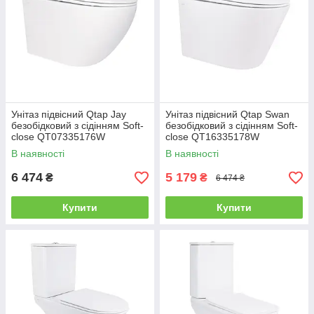
Унітаз підвісний Qtap Jay
Унітаз підвісний Qtap Swan
безобідковий з сідінням Soft-
безобідковий з сідінням Soft-
close QT07335176W
close QT16335178W
В наявності
В наявності
6 474
5 179
₴
₴
6 474 ₴
Купити
Купити