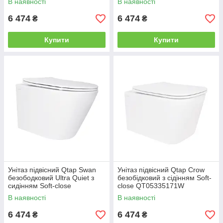
В наявності
В наявності
6 474
6 474
₴
₴
Купити
Купити
Унітаз підвісний Qtap Swan
Унітаз підвісний Qtap Crow
безободковий Ultra Quiet з
безобідковий з сідінням Soft-
сидінням Soft-close
close QT05335171W
QT16335179W
В наявності
В наявності
6 474
6 474
₴
₴