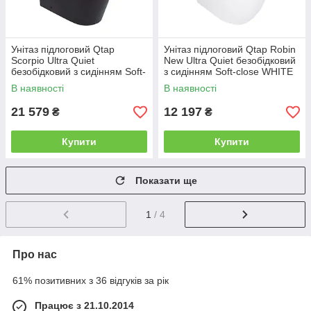
Унітаз підлоговий Qtap
Унітаз підлоговий Qtap Robin
Scorpio Ultra Quiet
New Ultra Quiet безобідковий
безобідковий з сидінням Soft-
з сидінням Soft-close WHITE
close MATT BLACK
QT13226083AW
В наявності
В наявності
QT14226088AMB
21 579
12 197
₴
₴
Купити
Купити
Показати ще
1
/ 4
Про нас
61% позитивних з 36 відгуків за рік
Працює з 21.10.2014