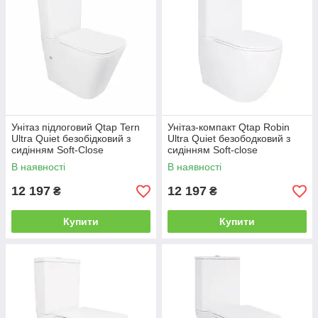
Унітаз підлоговий Qtap Tern
Унітаз-компакт Qtap Robin
Ultra Quiet безобідковий з
Ultra Quiet безободковий з
сидінням Soft-Close
сидінням Soft-close
QT17226003AW White
QT13226089AW
В наявності
В наявності
12 197
12 197
₴
₴
Купити
Купити