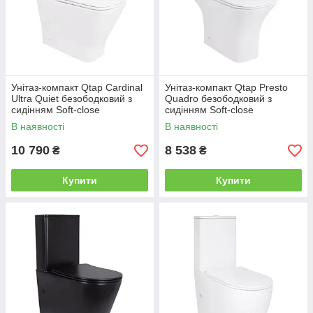
Унітаз-компакт Qtap Cardinal
Унітаз-компакт Qtap Presto
Ultra Quiet безободковий з
Quadro безободковий з
сидінням Soft-close
сидінням Soft-close
QT04222168AUQ3W
QT24221215AW
В наявності
В наявності
10 790
8 538
₴
₴
Купити
Купити