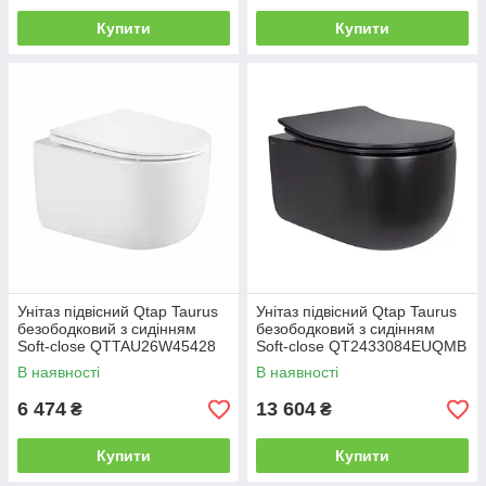
Купити
Купити
Унітаз підвісний Qtap Taurus
Унітаз підвісний Qtap Taurus
безободковий з сидінням
безободковий з сидінням
Soft-close QTTAU26W45428
Soft-close QT2433084EUQMB
В наявності
В наявності
6 474
13 604
₴
₴
Купити
Купити