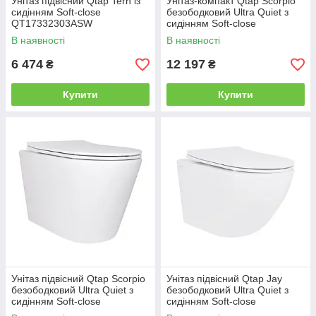
Унітаз підвісний Qtap Tern із
Унітаз-компакт Qtap Scorpio
сидінням Soft-close
безободковий Ultra Quiet з
QT17332303ASW
сидінням Soft-close
QT14226088AW
В наявності
В наявності
6 474
12 197
₴
₴
Купити
Купити
Унітаз підвісний Qtap Scorpio
Унітаз підвісний Qtap Jay
безободковий Ultra Quiet з
безободковий Ultra Quiet з
сидінням Soft-close
сидінням Soft-close
QT14332380AW
QT07335177W