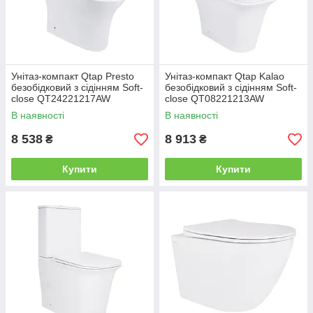
Унітаз-компакт Qtap Presto
Унітаз-компакт Qtap Kalao
безобідковий з сідінням Soft-
безобідковий з сідінням Soft-
close QT24221217AW
close QT08221213AW
В наявності
В наявності
8 538
8 913
₴
₴
Купити
Купити