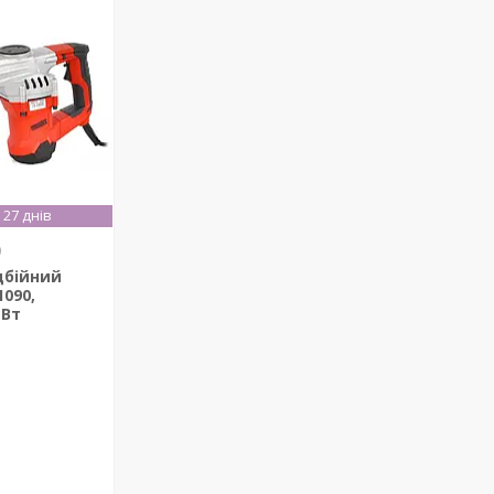
27 днів
0
дбійний
090,
 Вт