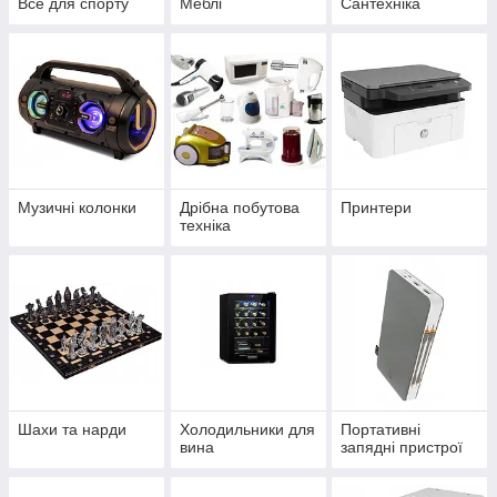
Все для спорту
Меблі
Сантехніка
Музичні колонки
Дрібна побутова
Принтери
техніка
Шахи та нарди
Холодильники для
Портативні
вина
запядні пристрої