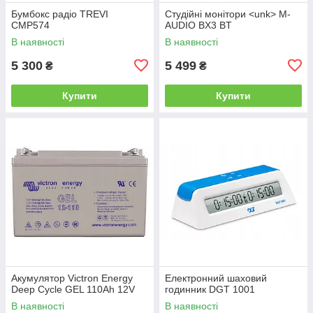
Бумбокс радіо TREVI
Студійні монітори <unk> M-
CMP574
AUDIO BX3 BT
В наявності
В наявності
5 300
5 499
₴
₴
Купити
Купити
Акумулятор Victron Energy
Електронний шаховий
Deep Cycle GEL 110Ah 12V
годинник DGT 1001
В наявності
В наявності