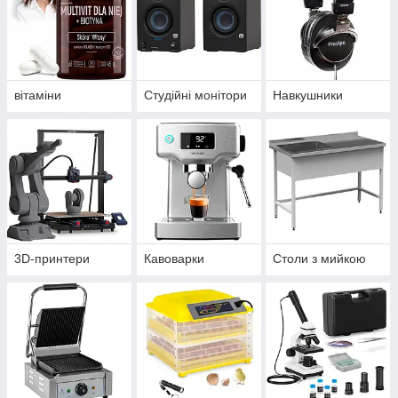
вітаміни
Студійні монітори
Навкушники
3D-принтери
Кавоварки
Столи з мийкою