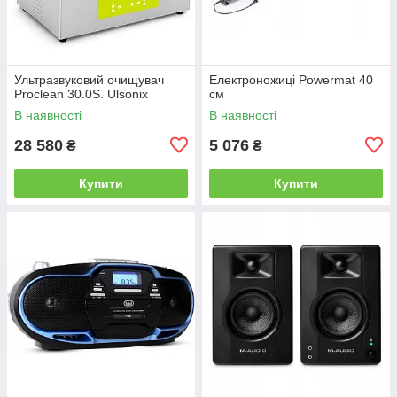
Ультразвуковий очищувач
Електроножиці Powermat 40
Proclean 30.0S. Ulsonix
см
В наявності
В наявності
28 580
5 076
₴
₴
Купити
Купити