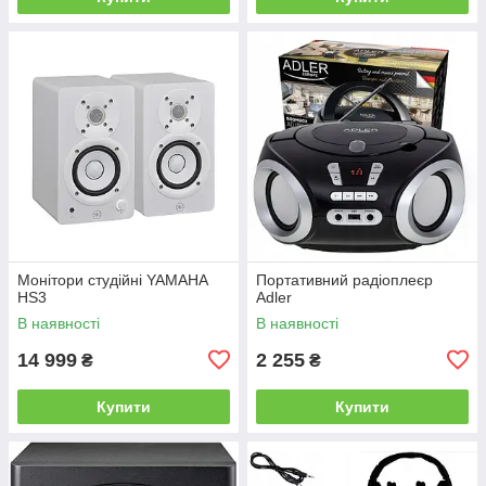
Монітори студійні YAMAHA
Портативний радіоплеєр
HS3
Adler
В наявності
В наявності
14 999
2 255
₴
₴
Купити
Купити