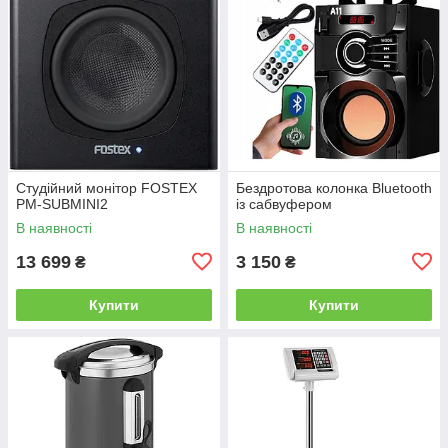
Студійний монітор FOSTEX
Бездротова колонка Bluetooth
PM-SUBMINI2
із сабвуфером
В наявності
В наявності
13 699
3 150
₴
₴
Купити
Купити