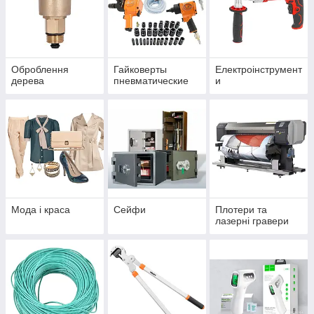
Оброблення
Гайковерты
Електроінструмент
дерева
пневматические
и
Мода і краса
Сейфи
Плотери та
лазерні гравери