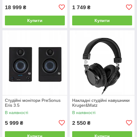
18 999
1 749
₴
₴
Купити
Купити
Студійні монітори PreSonus
Накладні студійні навушники
Eris 3.5
Kruger&Matz
В наявності
В наявності
5 999
2 550
₴
₴
Купити
Купити