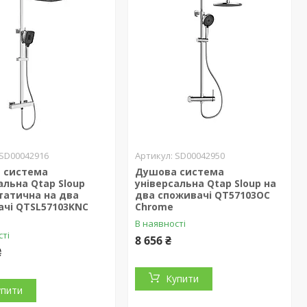
SD00042916
SD00042950
 система
Душова система
альна Qtap Sloup
універсальна Qtap Sloup на
татична на два
два споживачі QT57103OC
ачі QTSL57103KNC
Chrome
В наявності
сті
8 656 ₴
₴
Купити
упити