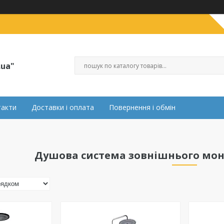
.ua"
такти
Доставки і оплата
Повернення і обмін
Душова система зовнішнього мон