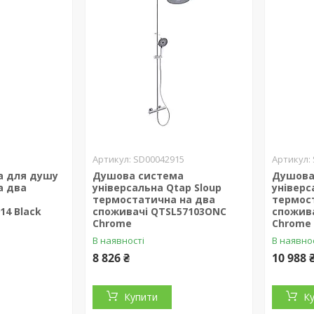
SD00042915
а для душу
Душова система
Душова
а два
універсальна Qtap Sloup
універс
термостатична на два
термос
14 Black
споживачі QTSL57103ONC
спожив
Chrome
Chrome
В наявності
В наявно
8 826 ₴
10 988 
Купити
К