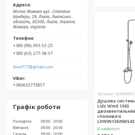
Місто Жовква вул. Степана
Бандери, 29, Львів, Львівська
область, 80300, Львів, Україна,
Жовква, Україна
+380 (98) 093-52-25
+380 (63) 277-38-57
Kivvi777@gmail.com
+380632773857
SD0004951
Душова система
Графік роботи
Lidz Wind 1363
двохвентильний
споживачі
LDWIN1363NKS433
Понеділок
09:00
20:00
Вівторок
09:00
20:00
В наявності
Середа
09:00
20:00