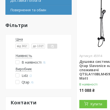
Доставка і оплата
Повернення та обмін
Фільтри
Ціна
Наявність
45914
Душова систем
В наявності
8
Qtap Slavonice н
Виробник
споживачі
QTSLA110BLM459
Lidz
2
Matt
Qtap
6
В наявності
11 088 ₴
Контакти
Купити