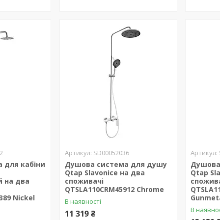
2
SD00052036
 для кабіни
Душова система для душу
Душова
Qtap Slavonice на два
Qtap Sl
 на два
споживачі
спожив
QTSLA110CRM45912 Chrome
QTSLA1
89 Nickel
Gunmeta
В наявності
В наявно
11 319 ₴