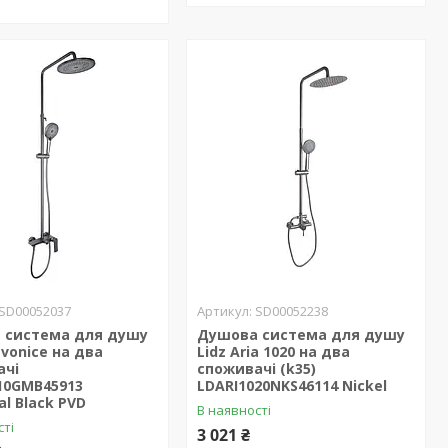
SD00052037
SD00052238
 система для душу
Душова система для душу
avonice на два
Lidz Aria 1020 на два
ачі
споживачі (k35)
10GMB45913
LDARI1020NKS46114 Nickel
l Black PVD
В наявності
сті
3 021 ₴