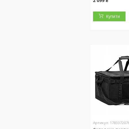
2 099 ₴
Купити
178337207