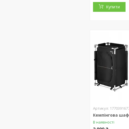
Купити
177039167
Кемпінгова ша
В наявності