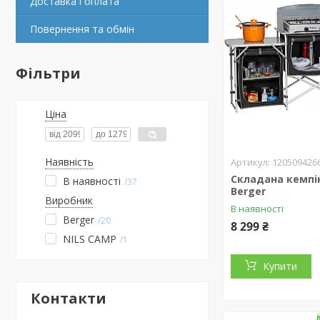
Доставка і оплата
Повернення та обмін
Фільтри
Ціна
Наявність
120509426
Складана кемпі
В наявності
37
Berger
Виробник
В наявності
Berger
20
8 299 ₴
NILS CAMP
1
Купити
Контакти