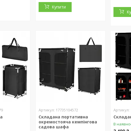
Купити
К
79
17735104572
фа
Складана портативна
Склада
окремостояча кемпінгова
В наявно
садова шафа