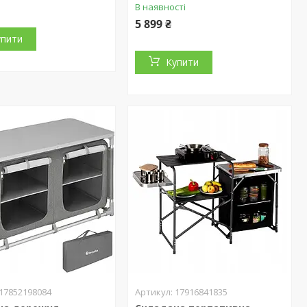
В наявності
5 899 ₴
упити
Купити
17852198084
17916841835