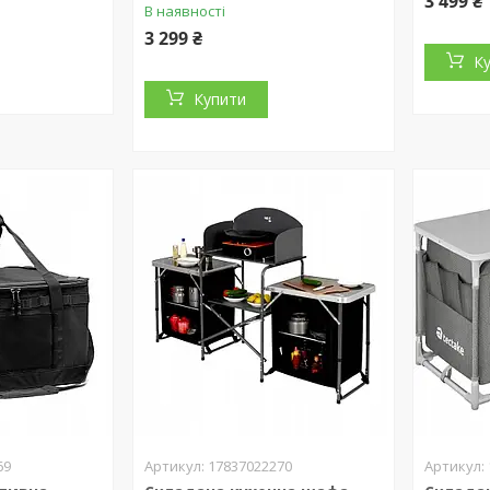
3 499 ₴
В наявності
3 299 ₴
К
Купити
69
17837022270