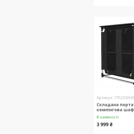
175220356
Складана порта
кемпінгова ша
В наявності
3 999 ₴