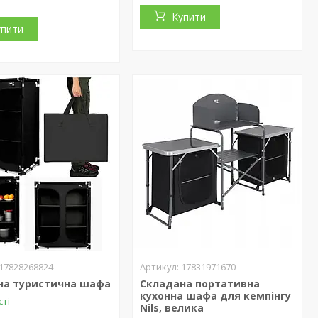
Купити
упити
17828268824
17831971670
на туристична шафа
Складана портативна
кухонна шафа для кемпінгу
сті
Nils, велика