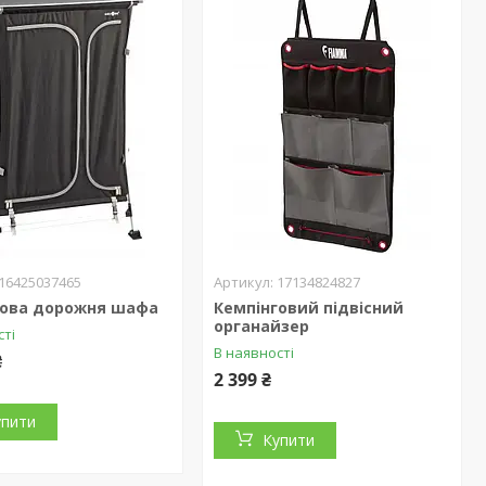
16425037465
17134824827
гова дорожня шафа
Кемпінговий підвісний
органайзер
сті
В наявності
₴
2 399 ₴
упити
Купити