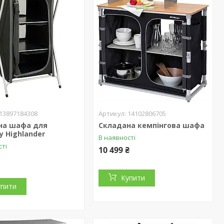
13897184308
14102806705
на шафа для
Складана кемпінгова шафа
у Highlander
В наявності
сті
10 499 ₴
Купити
упити