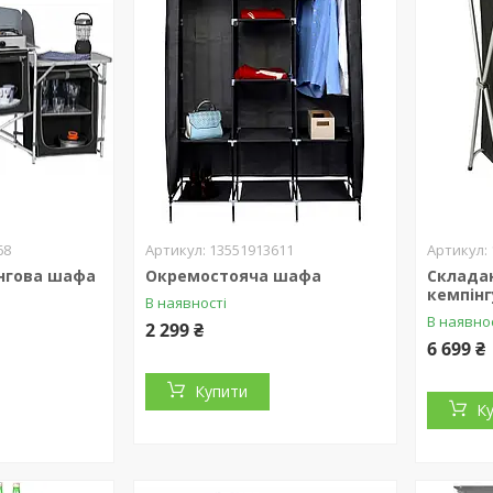
68
13551913611
нгова шафа
Окремостояча шафа
Склада
кемпінг
В наявності
В наявно
2 299 ₴
6 699 ₴
Купити
К