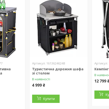
77
16136246248
тивна
Туристична дорожня шафа
Кемпін
фа
зі столом
В наявно
В наявності
12 799 
4 999 ₴
К
Купити