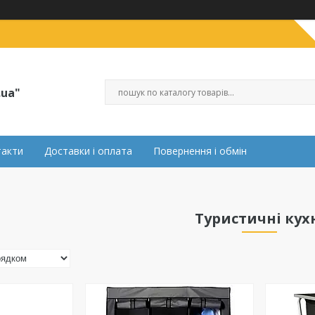
.ua"
такти
Доставки і оплата
Повернення і обмін
Туристичні кух