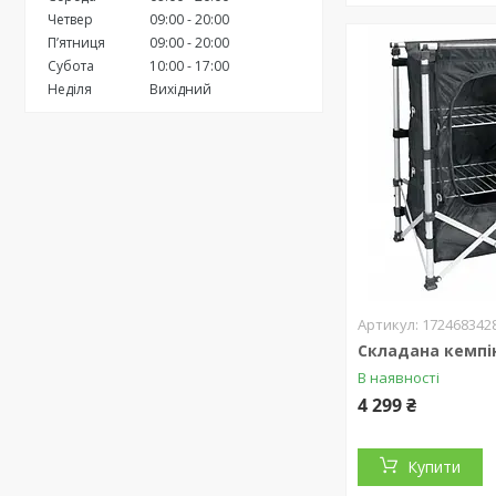
Четвер
09:00
20:00
Пʼятниця
09:00
20:00
Субота
10:00
17:00
Неділя
Вихідний
172468342
Складана кемпі
В наявності
4 299 ₴
Купити