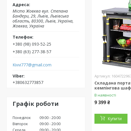
Місто Жовква вул. Степана
Бандери, 29, Львів, Львівська
область, 80300, Львів, Україна,
Жовква, Україна
+380 (98) 093-52-25
+380 (63) 277-38-57
Kivvi777@gmail.com
160472296
+380632773857
Складана порта
кемпінгова ша
В наявності
9 399 ₴
Графік роботи
Понеділок
09:00
20:00
Купити
Вівторок
09:00
20:00
Середа
09:00
20:00