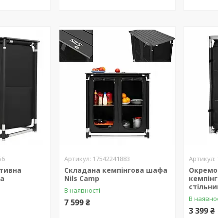
56
17542241883
тивна
Складана кемпінгова шафа
Окремо
фа
Nils Camp
кемпінг
стільн
В наявності
В наявно
7 599 ₴
3 399 ₴