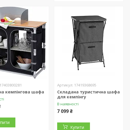
17403800281
17419368695
на кемпінгова шафа
Складана туристична шафа
для кемпінгу
сті
В наявності
₴
7 099 ₴
упити
Купити