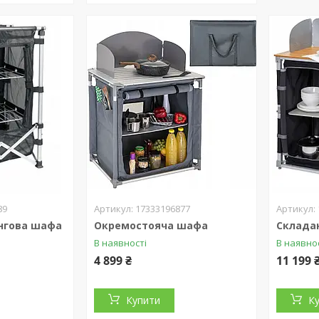
89
17333196877
нгова шафа
Окремостояча шафа
Склада
В наявності
В наявно
4 899 ₴
11 199 
Купити
К