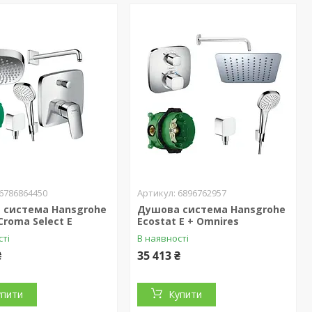
6786864450
6896762957
 система Hansgrohe
Душова система Hansgrohe
Croma Select E
Ecostat E + Omnires
сті
В наявності
₴
35 413 ₴
упити
Купити