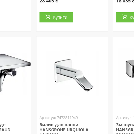
28 403 ₴
18 035 
Купити
К
1
7472811949
іде
Вилив для ванни
Змішув
SAUD
HANSGROHE URQUIOLA
HANSGRO