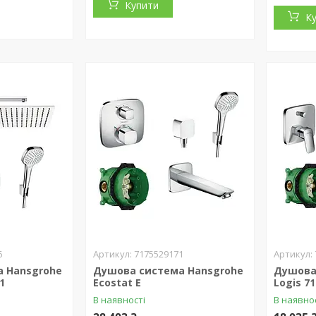
Купити
К
6
7175529171
 Hansgrohe
Душова система Hansgrohe
Душова
1
Ecostat E
Logis 7
В наявності
В наявно