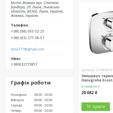
Місто Жовква вул. Степана
Бандери, 29, Львів, Львівська
область, 80300, Львів, Україна,
Жовква, Україна
+380 (98) 093-52-25
+380 (63) 277-38-57
Kivvi777@gmail.com
+380632773857
557453876
Змішувач терм
Hansgrohe Ecost
Графік роботи
В наявності
20 682 ₴
Понеділок
09:00
20:00
Вівторок
09:00
20:00
Середа
09:00
20:00
Купити
Четвер
09:00
20:00