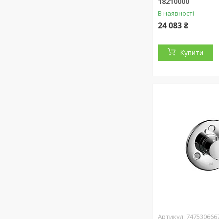
18210000
В наявності
24 083 ₴
Купити
747530666