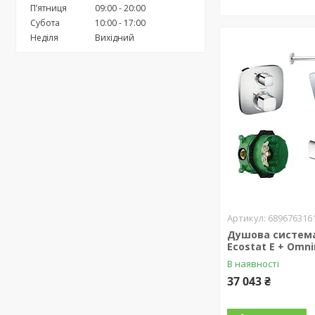
Пʼятниця
09:00
20:00
Субота
10:00
17:00
Неділя
Вихідний
689676316
Душова система
Ecostat E + Omni
В наявності
37 043 ₴