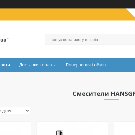
.ua"
такти
Доставки і оплата
Повернення і обмін
Смесители HANSG