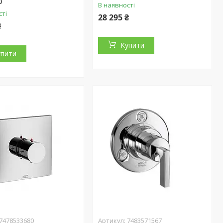
0
В наявності
сті
28 295 ₴
₴
Купити
упити
7478533680
7483571567