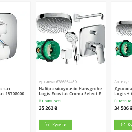
1
6786864450
остат
Набір змішувачів Hansgrohe
Душова
at 15708000
Logis Ecostat Croma Select E
Logis + 
В наявності
В наявно
35 262 ₴
34 506 
Купити
К