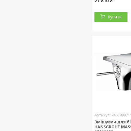
27 810 ₴
Купити
746599971
Змішувач для б
HANSGROHE MAS