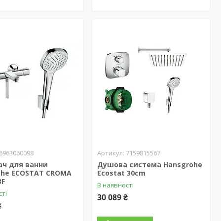
6963060098
7159815567
ач для ванни
Душова система Hansgrohe
ohe ECOSTAT CROMA
Ecostat 30cm
3F
В наявності
сті
30 089 ₴
₴