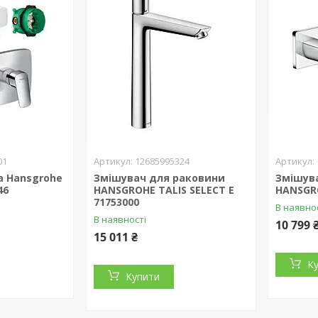
01
12685995324
 Hansgrohe
Змішувач для раковини
Змішув
46
HANSGROHE TALIS SELECT E
HANSGRO
71753000
В наявно
В наявності
10 799 
15 011 ₴
К
Купити