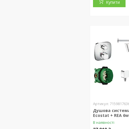
Купити
715981763
Душова система
Ecostat + REA 6w
В наявності