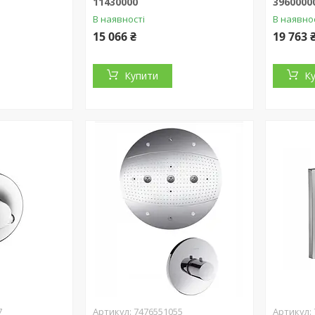
11430000
3960000
В наявності
В наявно
15 066 ₴
19 763 
Купити
К
7
7476551055