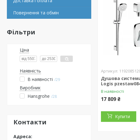
Доставка і оплата
Повернення та обмін
Фільтри
Ціна
Наявність
119208512
Душова система
В наявності
29
Logis pzestaw08
Виробник
В наявності
Hansgrohe
28
17 809 ₴
Купити
Контакти