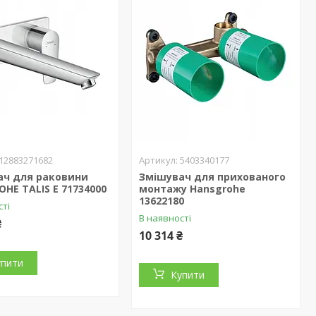
12883271682
5403340177
ач для раковини
Змішувач для прихованого
HE TALIS E 71734000
монтажу Hansgrohe
13622180
сті
В наявності
₴
10 314 ₴
упити
Купити