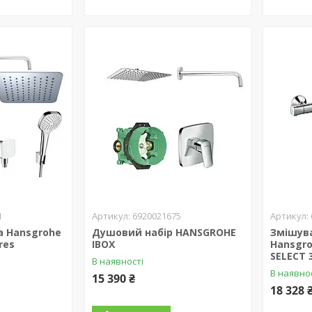
1
6920021675
 Hansgrohe
Душовий набір HANSGROHE
Змішув
res
IBOX
Hansgr
SELECT 
В наявності
В наявно
15 390 ₴
18 328 