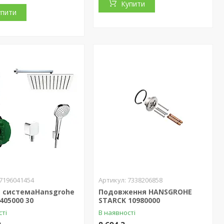
Купити
упити
7196041454
7338206858
 системаHansgrohe
Подовження HANSGROHE
1405000 30
STARCK 10980000
сті
В наявності