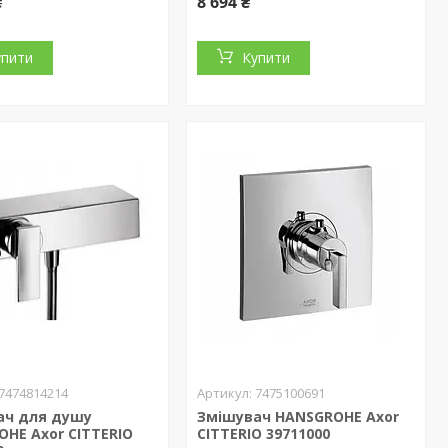
₴
8 694 ₴
упити
Купити
7474814214
7475100691
ач для душу
Змішувач HANSGROHE Axor
HE Axor CITTERIO
CITTERIO 39711000