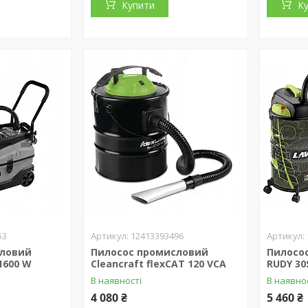
Купити
К
53
12413393496
словий
Пилосос промисловий
Пилосо
1600 W
Cleancraft flexCAT 120 VCA
RUDY 30
В наявності
В наявно
4 080 ₴
5 460 ₴