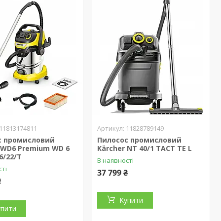
11813174811
11828789149
с промисловий
Пилосос промисловий
 WD6 Premium WD 6
Kärcher NT 40/1 TACT TE L
6/22/T
В наявності
сті
37 799 ₴
₴
Купити
упити