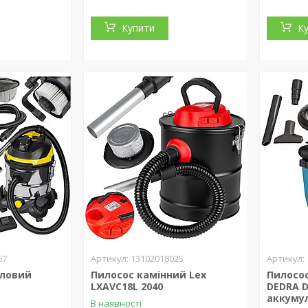
Купити
К
67
13102018025
словий
Пилосос камінний Lex
Пилосо
LXAVC18L 2040
DEDRA D
аккуму
В наявності