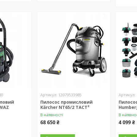
80
12079533985
словий
Пилосос промисловий
Пилосо
 WAZ
Kärcher NT65/2 TACT²
Humber
В наявності
В наявно
68 650 ₴
4 099 ₴