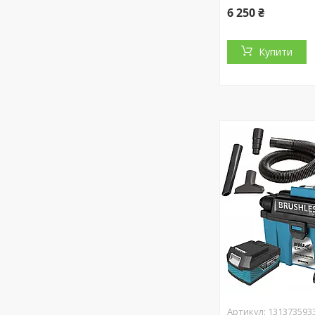
6 250 ₴
Купити
131373593