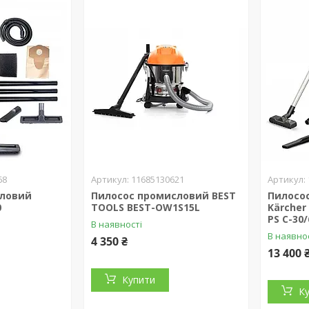
68
11685130621
словий
Пилосос промисловий BEST
Пилосо
0
TOOLS BEST-OW1S15L
Kärcher
PS C-30/
В наявності
В наявно
4 350 ₴
13 400 
Купити
К