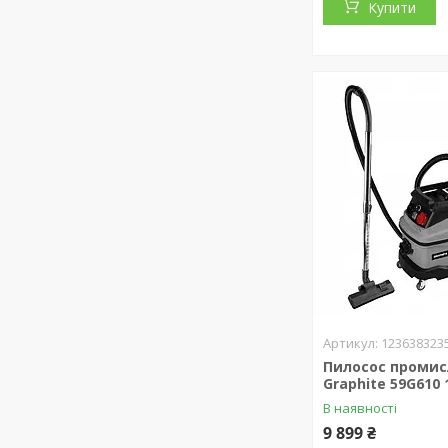
Купити
123638323
Пилосос проми
Graphite 59G610 
В наявності
9 899 ₴