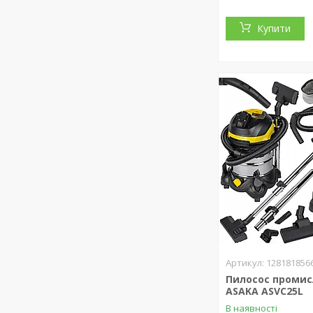
Купити
128181856
Пилосос проми
ASAKA ASVC25L
В наявності