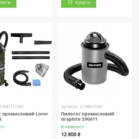
упити
Купити
12641137300
12798672081
с промисловий Lavor
Пилосос промисловий
S
Graphite 59G611
сті
В наявності
12 800 ₴