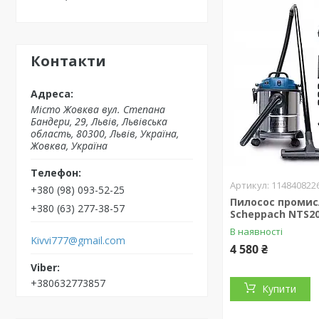
Контакти
Місто Жовква вул. Степана
Бандери, 29, Львів, Львівська
область, 80300, Львів, Україна,
Жовква, Україна
114840822
+380 (98) 093-52-25
Пилосос проми
+380 (63) 277-38-57
Scheppach NTS2
В наявності
Kivvi777@gmail.com
4 580 ₴
+380632773857
Купити