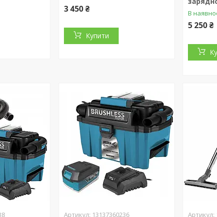
зарядно
3 450 ₴
В наявно
5 250 ₴
Купити
К
38
13137360236