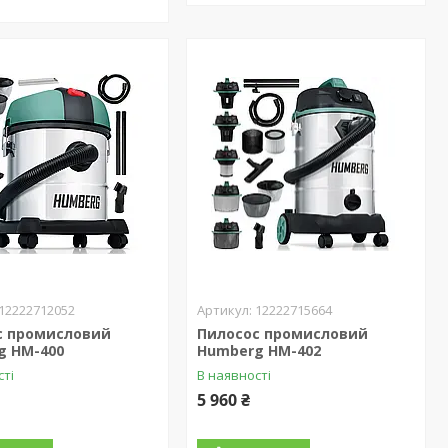
12222712052
12222715664
с промисловий
Пилосос промисловий
g HM-400
Humberg HM-402
сті
В наявності
5 960 ₴