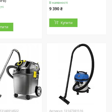
го)
В наявності
сті
9 390 ₴
Купити
упити
13146914922
13147381516