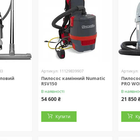
83
11129839907
словий
Пилосос камінний Numatic
Пилосо
RSV150
PRO WO
В наявності
В наявно
54 600 ₴
21 850 
Купити
К