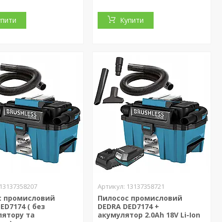
упити
Купити
13137358207
13137358721
с промисловий
Пилосос промисловий
ED7174 ( без
DEDRA DED7174 +
лятору та
акумулятор 2.0Ah 18V Li-Ion