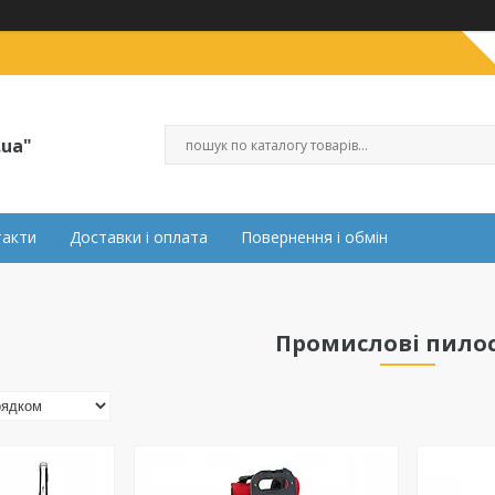
.ua"
такти
Доставки і оплата
Повернення і обмін
Промислові пило