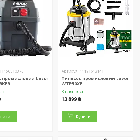
11156810376
11191613141
с промисловий Lavor
Пилосос промисловий Lavor
RKER
WTP50XE
сті
В наявності
₴
13 899 ₴
упити
Купити