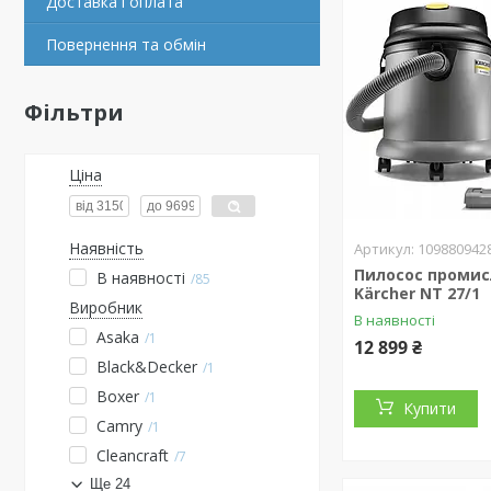
Доставка і оплата
Повернення та обмін
Фільтри
Ціна
Наявність
109880942
Пилосос проми
В наявності
85
Kärcher NT 27/1
Виробник
В наявності
Asaka
1
12 899 ₴
Black&Decker
1
Boxer
1
Купити
Camry
1
Cleancraft
7
Ще 24