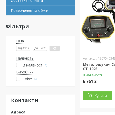
Доставка і оплата
Повернення та обмін
Фільтри
Ціна
Наявність
126754634
Металошукач Co
В наявності
5
CT-1023
Виробник
В наявності
Cobra
4
6 761 ₴
Купити
Контакти