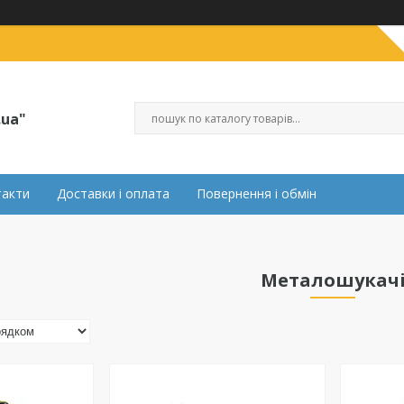
.ua"
такти
Доставки і оплата
Повернення і обмін
Металошукач