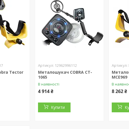
37
12962996112
bra Tector
Металошукач COBRA CT-
Метало
1065
MCE969
В наявності
В наявно
4 914 ₴
8 262 ₴
Купити
К