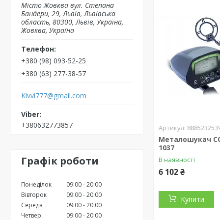
Місто Жовква вул. Степана
Бандери, 29, Львів, Львівська
область, 80300, Львів, Україна,
Жовква, Україна
+380 (98) 093-52-25
+380 (63) 277-38-57
Kivvi777@gmail.com
+380632773857
888523253
Металошукач C
1037
Графік роботи
В наявності
6 102 ₴
Понеділок
09:00
20:00
Вівторок
09:00
20:00
Купити
Середа
09:00
20:00
Четвер
09:00
20:00