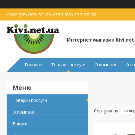
+380 (98) 093-52-25
+380 (63) 277-38-57
"Интернет магазин Kivi.net
Головна
Товари і послуги
О компанії
Кон
Товари і послуги
О компанії
Відгуки