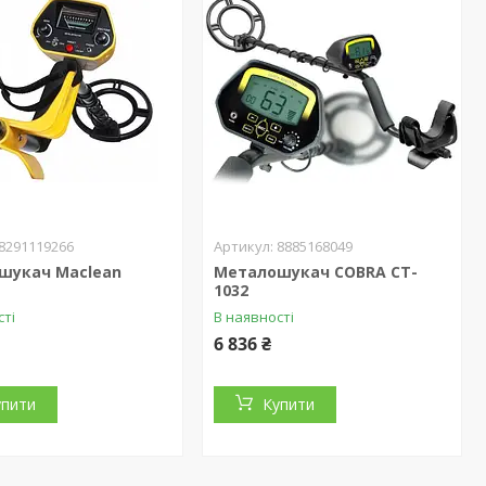
8291119266
8885168049
шукач Maclean
Металошукач COBRA CT-
1032
сті
В наявності
6 836 ₴
упити
Купити