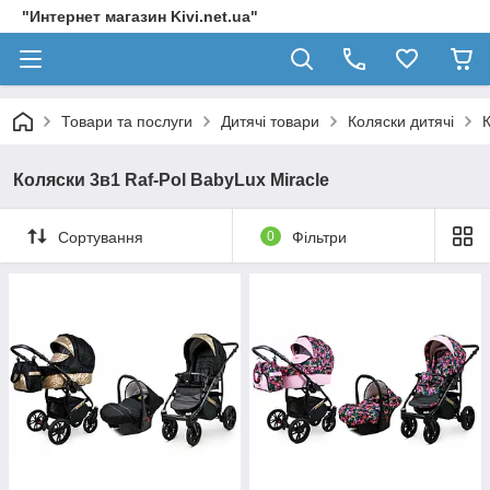
"Интернет магазин Kivi.net.ua"
Товари та послуги
Дитячі товари
Коляски дитячі
К
Коляски 3в1 Raf-Pol BabyLux Miracle
Сортування
0
Фільтри