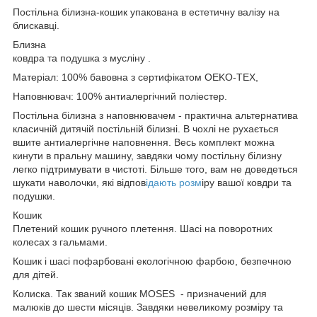
Постільна білизна-кошик упакована в естетичну валізу на
блискавці.
Близна
ковдра та подушка з мусліну .
Матеріал: 100% бавовна з сертифікатом OEKO-TEX,
Наповнювач: 100% антиалергічний поліестер.
Постільна білизна з наповнювачем - практична альтернатива
класичній дитячій постільній білизні. В чохлі не рухається
вшите антиалергічне наповнення. Весь комплект можна
кинути в пральну машину, завдяки чому постільну білизну
легко підтримувати в чистоті. Більше того, вам не доведеться
шукати наволочки, які відпов
ідають розм
іру вашої ковдри та
подушки.
Кошик
Плетений кошик ручного плетення. Шасі на поворотних
колесах з гальмами.
Кошик і шасі пофарбовані екологічною фарбою, безпечною
для дітей.
Колиска. Так званий кошик MOSES - призначений для
малюків до шести місяців. Завдяки невеликому розміру та