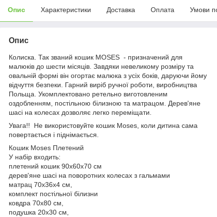
Опис
Характеристики
Доставка
Оплата
Умови п
Опис
Колиска. Так званий кошик MOSES - призначений для
малюків до шести місяців. Завдяки невеликому розміру та
овальній формі він огортає малюка з усіх боків, даруючи йому
відчуття безпеки. Гарний виріб ручної роботи, виробництва
Польща. Укомплектовано ретельно виготовленим
оздобленням, постільною білизною та матрацом. Дерев'яне
шасі на колесах дозволяє легко переміщати.
Увага!! Не використовуйте кошик Moses, коли дитина сама
повертається і піднімається.
Кошик Moses Плетений
У набір входить:
плетений кошик 90х60х70 см
дерев'яне шасі на поворотних колесах з гальмами
матрац 70х36х4 см,
комплект постільної білизни
ковдра 70х80 см,
подушка 20х30 см,