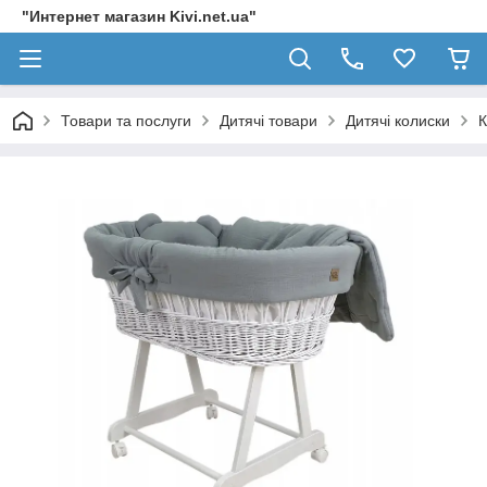
"Интернет магазин Kivi.net.ua"
Товари та послуги
Дитячі товари
Дитячі колиски
К