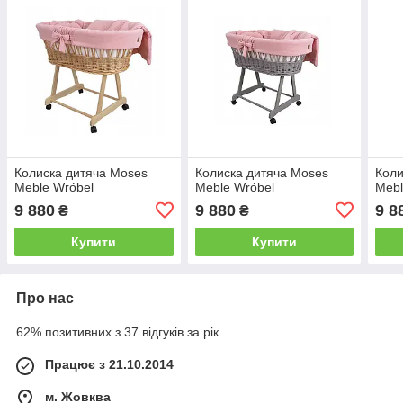
Колиска дитяча Moses
Колиска дитяча Moses
Коли
Meble Wróbel
Meble Wróbel
Mebl
9 880
9 880
9 8
₴
₴
Купити
Купити
Про нас
62% позитивних з 37 відгуків за рік
Працює з 21.10.2014
м. Жовква