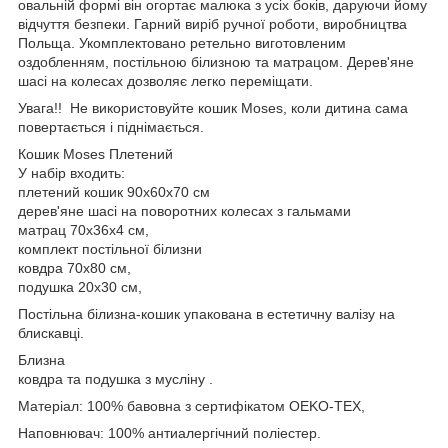
овальній формі він огортає малюка з усіх боків, даруючи йому
відчуття безпеки. Гарний виріб ручної роботи, виробництва
Польща. Укомплектовано ретельно виготовленим
оздобленням, постільною білизною та матрацом. Дерев'яне
шасі на колесах дозволяє легко переміщати.
Увага!! Не використовуйте кошик Moses, коли дитина сама
повертається і піднімається.
Кошик Moses Плетений
У набір входить:
плетений кошик 90х60х70 см
дерев'яне шасі на поворотних колесах з гальмами
матрац 70х36х4 см,
комплект постільної білизни
ковдра 70х80 см,
подушка 20х30 см,
Постільна білизна-кошик упакована в естетичну валізу на
блискавці.
Близна
ковдра та подушка з мусліну .
Матеріал: 100% бавовна з сертифікатом OEKO-TEX,
Наповнювач: 100% антиалергічний поліестер.