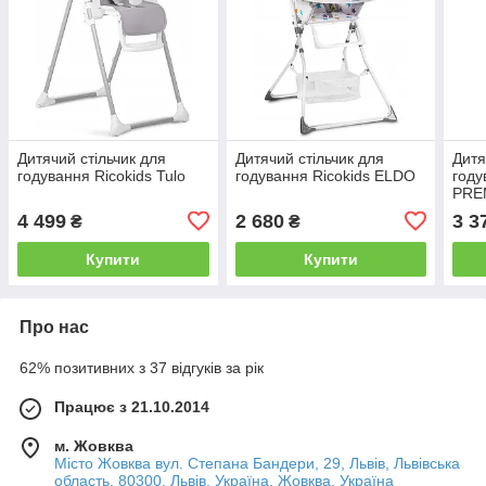
Дитячий стільчик для
Дитячий стільчик для
Дитя
годування Ricokids Tulo
годування Ricokids ELDO
году
PRE
4 499
2 680
3 3
₴
₴
Купити
Купити
Про нас
62% позитивних з 37 відгуків за рік
Працює з 21.10.2014
м. Жовква
Місто Жовква вул. Степана Бандери, 29, Львів, Львівська
область, 80300, Львів, Україна, Жовква, Україна