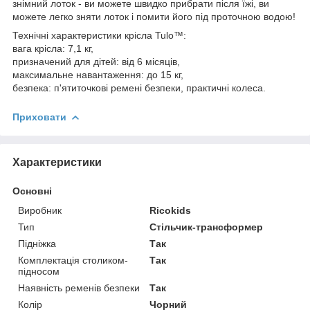
знімний лоток - ви можете швидко прибрати після їжі, ви
можете легко зняти лоток і помити його під проточною водою!
Технічні характеристики крісла Tulo™:
вага крісла: 7,1 кг,
призначений для дітей: від 6 місяців,
максимальне навантаження: до 15 кг,
безпека: п'ятиточкові ремені безпеки, практичні колеса.
Приховати
Характеристики
Основні
Виробник
Ricokids
Тип
Стільчик-трансформер
Підніжка
Так
Комплектація столиком-
Так
підносом
Наявність ременів безпеки
Так
Колір
Чорний