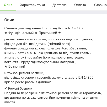
Опис
Характеристики
Доставка
Оплата
Умови п
Опис
Стільчик для годування Tulo™ від Ricokids ⭐⭐⭐⭐⭐
★ Функціональний ★ Практичний ★
регульована висота крісла, положення підносу, підніжка,
підійде для більшої дитини (знімний верх),
функція складання крісла полегшує його зберігання,
знімний лоток зі знімною кришкою та піднятими краями,
зніміть лоток і промийте його під проточною водою,
покриття - брудовідштовхувальний матеріал ,
★ Безпечний
5-точкові ремені безпеки,
відповідає суворому європейському стандарту EN 14988.
Крісло росте разом з дитиною!
✔ Ремені безпеки
Надійні та перевірені п'ятиточкові ремені безпеки гарантують,
що дитина не зможе самостійно покинути крісло та ризикує
впасти.