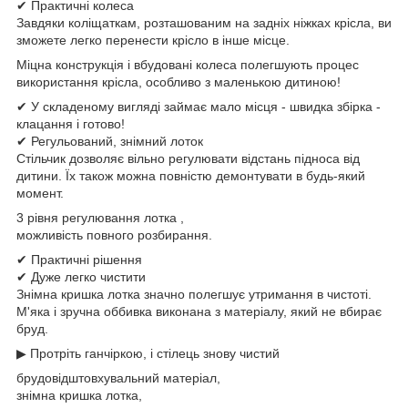
✔ Практичні колеса
Завдяки коліщаткам, розташованим на задніх ніжках крісла, ви
зможете легко перенести крісло в інше місце.
Міцна конструкція і вбудовані колеса полегшують процес
використання крісла, особливо з маленькою дитиною!
✔ У складеному вигляді займає мало місця - швидка збірка -
клацання і готово!
✔ Регульований, знімний лоток
Стільчик дозволяє вільно регулювати відстань підноса від
дитини. Їх також можна повністю демонтувати в будь-який
момент.
3 рівня регулювання лотка ,
можливість повного розбирання.
✔ Практичні рішення
✔ Дуже легко чистити
Знімна кришка лотка значно полегшує утримання в чистоті.
М'яка і зручна оббивка виконана з матеріалу, який не вбирає
бруд.
▶ Протріть ганчіркою, і стілець знову чистий
брудовідштовхувальний матеріал,
знімна кришка лотка,