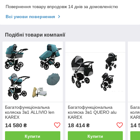
Повернення товару впродовж 14 днів за домовленістю
Всі умови повернення
Подібні товари компанії
Багатофункціональна
Багатофункціональна
Бага
коляска 3в1 ALLIVIO len
коляска 3в1 QUERO alu
коля
KAREX
KAREX
KAR
14 580
18 414
14 
₴
₴
Купити
Купити