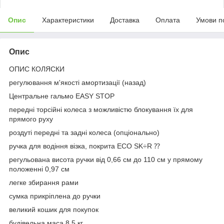
Опис
Характеристики
Доставка
Оплата
Умови п
Опис
ОПИС КОЛЯСКИ
регулювання м'якості амортизації (назад)
Центральне гальмо EASY STOP
передні торсійні колеса з можливістю блокування їх для
прямого руху
роздуті передні та задні колеса (опціонально)
ручка для водіння візка, покрита ECO SK÷R ⁇
регульована висота ручки від 0,66 см до 110 см у прямому
положенні 0,97 см
легке збирання рами
сумка прикріплена до ручки
великий кошик для покупок
будівельна маса 8,5 кг