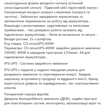
синусоїдальна форма вихідного сигналу (істинний
синусоїдальний сигнал) - Підвісний (або підлоговий) корпус -
Синхронізація вихідної напруги з мережею (напруга та
частота) - Забезпечує заряджання акумулятора та
автоматичне перемикання на роботу від акумулятора, -
Взаємодія з резистивними, індуктивними та ємнісними
приймачами, - Час резервної роботи залежить від
підключених акумуляторів, - Легке встановлення та запуск -
Вихідні роз'єми: 2x з штифтом,
Код товару: CO-sinusUPS-400W
Параметри: CO-sinusUPS-400W: аварійне джерело живлення
230VAC 400W із зарядним пристроєм 12V/макс. 6A для
підключення акумуляторів...
IPS-UPS - Системи аварійного живлення
IPS-UPS є лідером у наданні передових рішень для
резервного живлення та перетворення енергії. Завдяки
широкому асортименту продукції та відданості якості, бренд
користується довірою як індивідуальних, так і корпоративних
клієнтів.
Поперечний переріз виробів
Джерела безперебійного живлення (ДБЖ): надійні пристрої
для комп'ютерних систем, моніторингу, автоматизації воріт та