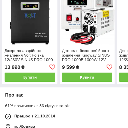
Джерело аварійного
Джерело безперебійного
Джер
живлення Volt Polska
живлення Kingway SINUS
живл
12/230V SINUS PRO 1000
PRO 1000E 1000W 12V
12/2
W (700/1000W)
(500
13 990
9 599
8 3
₴
₴
Купити
Купити
Про нас
61% позитивних з 36 відгуків за рік
Працює з 21.10.2014
м. Жовква