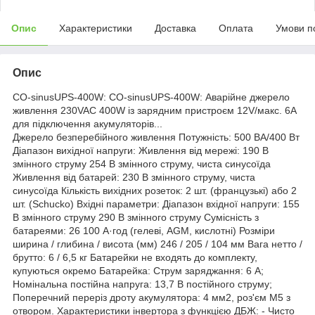
Опис
Характеристики
Доставка
Оплата
Умови п
Опис
CO-sinusUPS-400W: CO-sinusUPS-400W: Аварійне джерело
живлення 230VAC 400W із зарядним пристроєм 12V/макс. 6A
для підключення акумуляторів...
Джерело безперебійного живлення Потужність: 500 ВА/400 Вт
Діапазон вихідної напруги: Живлення від мережі: 190 В
змінного струму 254 В змінного струму, чиста синусоїда
Живлення від батарей: 230 В змінного струму, чиста
синусоїда Кількість вихідних розеток: 2 шт. (французькі) або 2
шт. (Schucko) Вхідні параметри: Діапазон вхідної напруги: 155
В змінного струму 290 В змінного струму Сумісність з
батареями: 26 100 А·год (гелеві, AGM, кислотні) Розміри
ширина / глибина / висота (мм) 246 / 205 / 104 мм Вага нетто /
брутто: 6 / 6,5 кг Батарейки не входять до комплекту,
купуються окремо Батарейка: Струм заряджання: 6 А;
Номінальна постійна напруга: 13,7 В постійного струму;
Поперечний переріз дроту акумулятора: 4 мм2, роз'єм M5 з
отвором. Характеристики інвертора з функцією ДБЖ: - Чисто