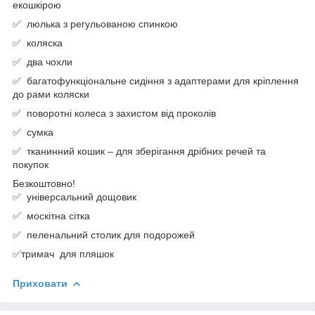
екошкірою
✅ люлька з регульованою спинкою
✅ коляска
✅ два чохли
✅ багатофункціональне сидіння з адаптерами для кріплення
до рами коляски
✅ поворотні колеса з захистом від проколів
✅ сумка
✅ тканинний кошик – для зберігання дрібних речей та
покупок
Безкоштовно!
✅ універсальний дощовик
✅ москітна сітка
✅ пеленальний столик для подорожей
✅тримач для пляшок
Приховати