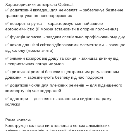
Характеристики автокрісла Optimal:
✅ додатковий вкладиш для немовлят – забезпечує безпечне
транспортування новонароджених
✅ поворотна ручка – характеризується найвищою
ергономічністю (її можна встановити в опорне положення)
✅ функція колиски - завдяки спеціально профільованому дну
✅ чохол для ніг зі світловідбиваючими елементами - захищає
від холоду (можна зняти)
✅ знімний козирок від дощу та сонця - захищає дитину від
несприятливих погодних умов
✅ триточкові ремені безпеки з центральним регулюванням
довжини – забезпечують безпеку під час подорожі
✅ додаткові чохли для плечових ременів – для підвищеного
комфорту під час подорожей
✅ адаптери – дозволяють встановити сидіння на раму
коляски
Рама коляски
Конструкція коляски виготовлена ​​з легких алюмінієвих
еліптичних профілів, а інноваційні поворотні колеса з