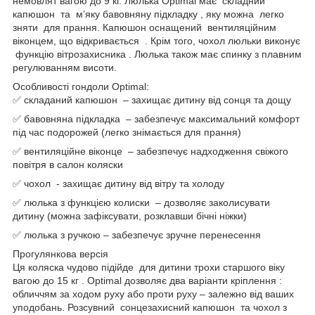
немовлят вагою до 9 кг. Люлька Optimal має складний
капюшон та м’яку бавовняну підкладку , яку можна легко
зняти для прання. Капюшон оснащений вентиляційним
віконцем, що відкривається . Крім того, чохол люльки виконує
функцію вітрозахисника . Люлька також має спинку з плавним
регулюванням висоти.
Особливості гондоли Optimal:
✅ складаний капюшон – захищає дитину від сонця та дощу
✅ бавовняна підкладка – забезпечує максимальний комфорт
під час подорожей (легко знімається для прання)
✅ вентиляційне віконце – забезпечує надходження свіжого
повітря в салон коляски
✅ чохол - захищає дитину від вітру та холоду
✅ люлька з функцією колиски – дозволяє заколисувати
дитину (можна зафіксувати, розклавши бічні ніжки)
✅ люлька з ручкою – забезпечує зручне перенесення
Прогулянкова версія
Ця коляска чудово підійде для дитини трохи старшого віку
вагою до 15 кг . Optimal дозволяє два варіанти кріплення :
обличчям за ходом руху або проти руху – залежно від ваших
уподобань. Розсувний сонцезахисний капюшон та чохол з