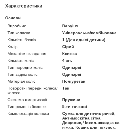
Характеристики
Основні
Виробник
Babylux
Тип коляски
Універсальна/комбінована
Кількість блоків
1 (Для однієї дитини)
Колір
Сірий
Механізм складання
Книжка
Кількість коліс
4 шт.
Тип передніх коліс
Одинарні
Тип задніх коліс
Одинарні
Матеріал коліс
Поліуретан
Поворотні передні колеса/
Так
колесо
Система амортизації
Пружини
Тип ременів безпеки
5-ти точкові
Комплектація коляски
Сумка для дитячих речей,
Антимоскітна сітка,
Дощовик, Чохол-накидка на
ніжки, Кошик для покупок,