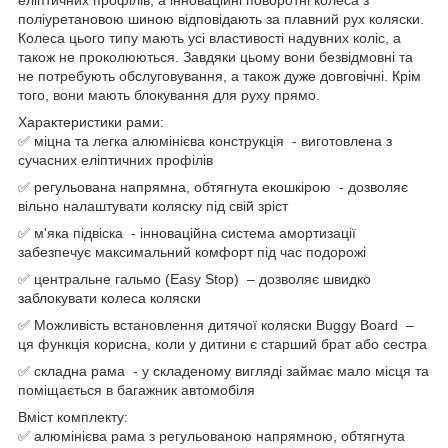
поліуретановою шиною відповідають за плавний рух коляски.
Колеса цього типу мають усі властивості надувних коліс, а
також не проколюються. Завдяки цьому вони безвідмовні та
не потребують обслуговування, а також дуже довговічні. Крім
того, вони мають блокування для руху прямо.
Характеристики рами:
✅ міцна та легка алюмінієва конструкція - виготовлена ​​з
сучасних еліптичних профілів
✅ регульована напрямна, обтягнута екошкірою - дозволяє
вільно налаштувати коляску під свій зріст
✅ м'яка підвіска - інноваційна система амортизації
забезпечує максимальний комфорт під час подорожі
✅ центральне гальмо (Easy Stop) – дозволяє швидко
заблокувати колеса коляски
✅ Можливість встановлення дитячої коляски Buggy Board –
ця функція корисна, коли у дитини є старший брат або сестра
✅ складна рама - у складеному вигляді займає мало місця та
поміщається в багажник автомобіля
Вміст комплекту:
✅ алюмінієва рама з регульованою напрямною, обтягнута