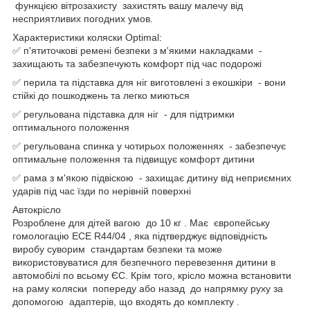
функцією вітрозахисту захистять вашу малечу від
несприятливих погодних умов.
Характеристики коляски Optimal:
✅ п'ятиточкові ремені безпеки з м'якими накладками -
захищають та забезпечують комфорт під час подорожі
✅ перила та підставка для ніг виготовлені з екошкіри - вони
стійкі до пошкоджень та легко миються
✅ регульована підставка для ніг - для підтримки
оптимального положення
✅ регульована спинка у чотирьох положеннях - забезпечує
оптимальне положення та підвищує комфорт дитини
✅ рама з м'якою підвіскою - захищає дитину від неприємних
ударів під час їзди по нерівній поверхні
Автокрісло
Розроблене для дітей вагою до 10 кг . Має європейську
гомологацію ECE R44/04 , яка підтверджує відповідність
виробу суворим стандартам безпеки та може
використовуватися для безпечного перевезення дитини в
автомобілі по всьому ЄС. Крім того, крісло можна встановити
на раму коляски попереду або назад до напрямку руху за
допомогою адаптерів, що входять до комплекту .