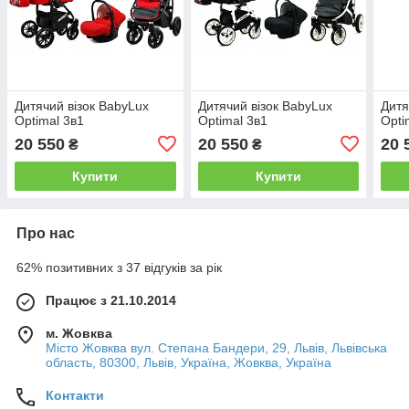
Дитячий візок BabyLux
Дитячий візок BabyLux
Дитя
Optimal 3в1
Optimal 3в1
Opti
20 550
20 550
20 
₴
₴
Купити
Купити
Про нас
62% позитивних з 37 відгуків за рік
Працює з 21.10.2014
м. Жовква
Місто Жовква вул. Степана Бандери, 29, Львів, Львівська
область, 80300, Львів, Україна, Жовква, Україна
Контакти