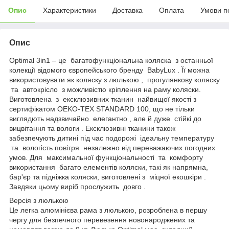
Опис
Характеристики
Доставка
Оплата
Умови п
Опис
Optimal 3in1 – це багатофункціональна коляска з останньої
колекції відомого європейського бренду BabyLux . Її можна
використовувати як коляску з люлькою , прогулянкову коляску
та автокрісло з можливістю кріплення на раму коляски.
Виготовлена ​​з ексклюзивних тканин найвищої якості з
сертифікатом OEKO-TEX STANDARD 100, що не тільки
виглядють надзвичайно елегантно , але й дуже стійкі до
вицвітання та вологи . Ексклюзивні тканини також
забезпечують дитині під час подорожі ідеальну температуру
та вологість повітря незалежно від переважаючих погодних
умов. Для максимальної функціональності та комфорту
використання багато елементів коляски, такі як напрямна,
бар'єр та підніжка коляски, виготовлені з міцної екошкіри .
Завдяки цьому виріб прослужить довго .
Версія з люлькою
Це легка алюмінієва рама з люлькою, розроблена в першу
чергу для безпечного перевезення новонароджених та