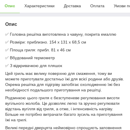
Опис
Характеристики
Доставка
Оплата
Умови п
Опис
✅ Головна решітка виготовлена ​​з чавуну, покрита емаллю
✅ Розміри: приблизно. 154 x 131 x 68,5 см
✅ Площа гриля: прибл. 81 х 46 см
✅ Вбудований термометр
✅ З відкривачкою для пляшок
Цей гриль має велику поверхню для смаження, тому ви
можете приготувати достатньо їжі для всієї родини або друзів.
Окрема решітка для підігріву запобігає охолодженню їжі без
необхідності подальшого приготування на решітці.
Родзинкою цього гриля є безступеневе регулювання висоти
вугільного жолоба. Це дозволяє легко та зручно регулювати
відстань вугілля від гриля, а отже, і інтенсивність нагріву.
Більше не потрібно витрачати багато зусиль на приготування
їжі на грилі.
Великі передні дверцята неймовірно спрощують заповнення