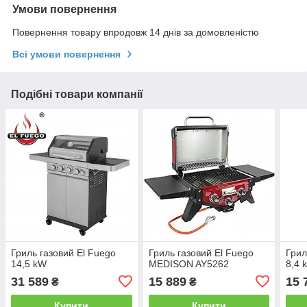
Умови повернення
Повернення товару впродовж 14 днів за домовленістю
Всі умови повернення
Подібні товари компанії
Гриль газовий El Fuego
Гриль газовий El Fuego
Грил
14,5 kW
MEDISON AY5262
8,4 
31 589
15 889
15 
₴
₴
Купити
Купити