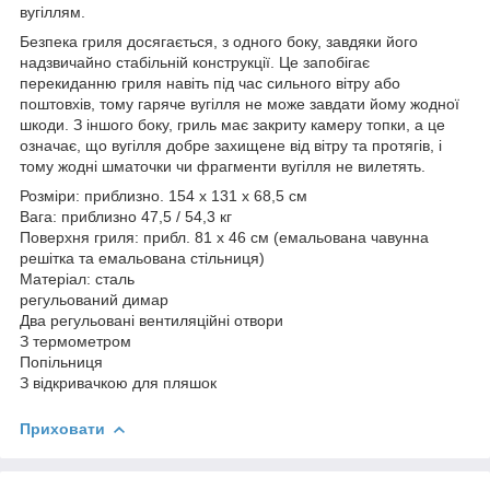
вугіллям.
Безпека гриля досягається, з одного боку, завдяки його
надзвичайно стабільній конструкції. Це запобігає
перекиданню гриля навіть під час сильного вітру або
поштовхів, тому гаряче вугілля не може завдати йому жодної
шкоди. З іншого боку, гриль має закриту камеру топки, а це
означає, що вугілля добре захищене від вітру та протягів, і
тому жодні шматочки чи фрагменти вугілля не вилетять.
Розміри: приблизно. 154 x 131 x 68,5 см
Вага: приблизно 47,5 / 54,3 кг
Поверхня гриля: прибл. 81 x 46 см (емальована чавунна
решітка та емальована стільниця)
Матеріал: сталь
регульований димар
Два регульовані вентиляційні отвори
З термометром
Попільниця
З відкривачкою для пляшок
Приховати