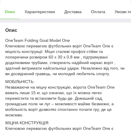
Опис
Характеристики
Доставка
Оплата
Умови п
Опис
OneTeam Folding Goal Model One
Ключовою перевагою футбольних воріт OneTeam One є
міцність конструкції. Міцні сталеві профілі стійки та
поперечини розміром 60 х 30 х 0,8 мм , підтримувані
додатковими трубами, створюють надійний каркас воріт ,
здатний витримати найсильніші удари. Незалежно від того, чи
ви досвідчений гравець, чи молодий любитель спорту.
МОБІЛЬНІСТЬ:
Незважаючи на міцну конструкцію, ворота OneTeam One
важать лише 15 кг, що означає, що їх можна легко
перемістити та встановити будь-де. Домашній сад,
громадське поле чи луг – можливості майже безмежні, а
мобільність воріт дозволяє спонтанно почати гру, де це
можливо.
МІЦНА КОНСТРУКЦІЯ:
Ключовою перевагою футбольних воріт OneTeam One є