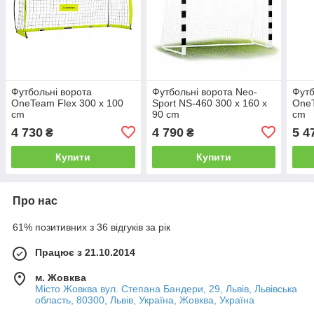
Футбольні ворота
Футбольні ворота Neo-
Футб
OneTeam Flex 300 x 100
Sport NS-460 300 x 160 x
OneT
cm
90 cm
cm
4 730
4 790
5 4
₴
₴
Купити
Купити
Про нас
61% позитивних з 36 відгуків за рік
Працює з 21.10.2014
м. Жовква
Місто Жовква вул. Степана Бандери, 29, Львів, Львівська
область, 80300, Львів, Україна, Жовква, Україна