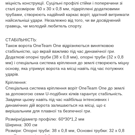
міцність конструкції. Суцільні профілі стійки і поперечини зі
сталі розміром 60 х 30 х 0,8 мм, підкріплені додатковими
трубами, створюють надійний каркас воріт, здатний витримати
найсильніші удари. Незалежно від того, чи ви досвідчений
гравець, чи молодий любитель спорту.
СТАБІЛЬНІСТЬ:
Також ворота OneTeam One відрізняються винятковою
стабільністю, що вкрай важливо під час динамічної гри.
Додаткові опорні труби (38 x 0,8 мм), опорні труби (32 x 0,8
мм) і спеціальна система кріплення до землі створюють міцну
основу, яка утримує ворота на місці навіть під час потужних
ударів.
Кріплення:
Спеціальна система кріплення воріт OneTeam One до землі
за допомогою семи U-подібних кілків гарантує стабільність.
Завдяки цьому навіть під час найбільш інтенсивних і
динамічних дій ворота залишаються на місці, що є
вирішальним для плавної та безпечної гри.
Розміри/діаметр профілю: 60*30*1,2 мм
Ширина: 300 см
Розміри: Опорні труби: 38 x 0,8 мм, Основні трубки: 32 x 0,8