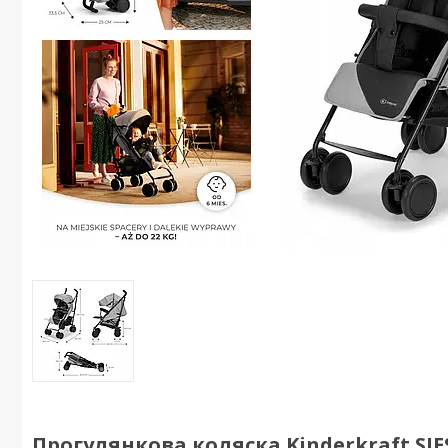
Прогулянкова коляска Kinderkraft SIE