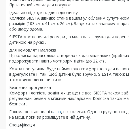
Практичний кошик для покупок
Ідеально підходить для відпочинку
Коляска SIESTA швидко стане вашим улюбленим супутником 
розмірів (103 см x 41 см x 26 см). Завдяки так званому «п
або шафу вдома.
SIESTA має невеликі розміри , а мала вага і ручка для пере
дитиною на руках .
Для немовлят і малюків
Ця коляска-парасолька створена як для маленьких (приблизно
подорожувати навіть чотирирічні діти (до 22 кг) .
Кожна прогулянка буде неймовірно комфортною для вашого
відрегулюєте її так, щоб дитині було зручно. SIESTA також ма
також дуже легко чистити.
Безпечна прогулянка
Комфорт і легкість водіння - це ще не все. SIESTA також за
регульовані ремені з м'якими накладками. Коляска також м
безпеки .
Гальма розташовані н
а за
дніх колесах. Одного руху ногою 
на місці, поки ви розміщуєте в ній дитину.
Специфікація