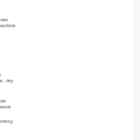
тних
омобіля
о
и , яку
ові
анкою
оляску