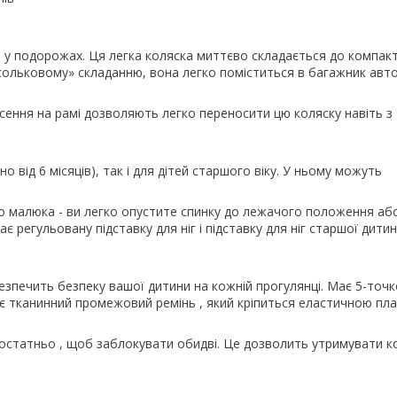
у подорожах. Ця легка коляска миттєво складається до компак
арасольковому» складанню, вона легко поміститься в багажник авт
несення на рамі дозволяють легко переносити цю коляску навіть з
 від 6 місяців), так і для дітей старшого віку. У ньому можуть
 малюка - ви легко опустите спинку до лежачого положення аб
є регульовану підставку для ніг і підставку для ніг старшої дитин
безпечить безпеку вашої дитини на кожній прогулянці. Має 5-точк
ає тканинний промежовий ремінь , який кріпиться еластичною пл
достатньо , щоб заблокувати обидві. Це дозволить утримувати к