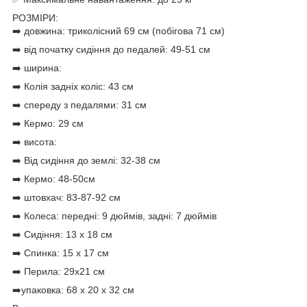
РОЗМІРИ:
➡️ довжина: триколісний 69 см (побігова 71 см)
➡️ від початку сидіння до педалей: 49-51 см
➡️ ширина:
➡️ Колія задніх коліс: 43 см
➡️ спереду з педалями: 31 см
➡️ Кермо: 29 см
➡️ висота:
➡️ Від сидіння до землі: 32-38 см
➡️ Кермо: 48-50см
➡️ штовхач: 83-87-92 см
➡️ Колеса: передні: 9 дюймів, задні: 7 дюймів
➡️ Сидіння: 13 х 18 см
➡️ Спинка: 15 х 17 см
➡️ Перила: 29х21 см
➡️упаковка: 68 х 20 х 32 см