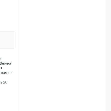
и
 Знімна
ся
 вам не
ься.