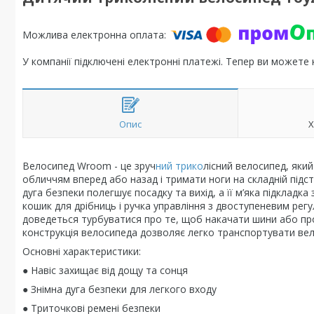
У компанії підключені електронні платежі. Тепер ви можете
Опис
Х
Велосипед Wroom - це зруч
ний трико
лісний велосипед, як
обличчям вперед або назад і тримати ноги на складній підста
дуга безпеки полегшує посадку та вихід, а її м’яка підкладк
кошик для дрібниць і ручка управління з двоступеневим ре
доведеться турбуватися про те, щоб накачати шини або про
конструкція велосипеда дозволяє легко транспортувати вело
Основні характеристики:
● Навіс захищає від дощу та сонця
● Знімна дуга безпеки для легкого входу
● Триточкові ремені безпеки