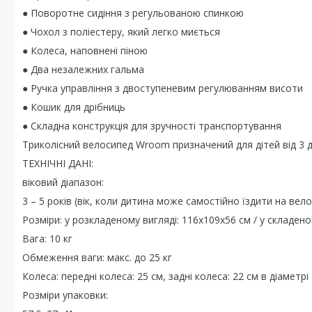
● Поворотне сидіння з регульованою спинкою
● Чохол з поліестеру, який легко миється
● Колеса, наповнені піною
● Два незалежних гальма
● Ручка управління з двоступеневим регулюванням висоти
● Кошик для дрібниць
● Складна конструкція для зручності транспортування
Триколісний велосипед Wroom призначений для дітей від 3 до
ТЕХНІЧНІ ДАНІ:
віковий діапазон:
3 – 5 років (вік, коли дитина може самостійно їздити на вело
Розміри: у розкладеному вигляді: 116x109x56 см / у складено
Вага: 10 кг
Обмеження ваги: ​​макс. до 25 кг
Колеса: передні колеса: 25 см, задні колеса: 22 см в діаметрі
Розміри упаковки: