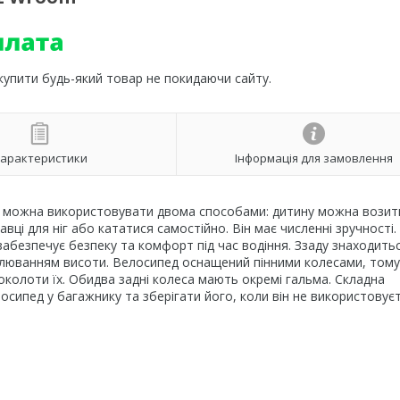
 купити будь-який товар не покидаючи сайту.
арактеристики
Інформація для замовлення
ий можна використовувати двома способами: дитину можна возит
вці для ніг або кататися самостійно. Він має численні зручності.
а забезпечує безпеку та комфорт під час водіння. Ззаду знаходить
гулюванням висоти. Велосипед оснащений пінними колесами, тому
колоти їх. Обидва задні колеса мають окремі гальма. Складна
сипед у багажнику та зберігати його, коли він не використовуєт