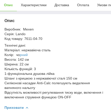
Опис
Характеристики
Доставка
Оплата
Умови п
Опис
Виробник: Mexen
Серія: Lando
Код товару: 7611-04-70
Технічні дані:
Матеріал: нержавіюча сталь
Колір: чо
рний
Висота: 142 см
Ширина: 22 см
Кількість функцій: 3
1-функціональна душова лійка
Шланг з кришкою з нержавіючої сталі 150 см
Силіконові насадки Anti-Calc полегшують видалення
вапняного нальоту
Відсутність можливості регулювання тиску води, включення і
виключення струменя функцією ON-OFF
Приховати