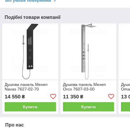
Всі умови повернення
Подібні товари компанії
Душова панель Mexen
Душова панель Mexen
Душ
Navas 7627-02-70
Orco 7607-03-00
Omar
14 550
11 350
13 
₴
₴
Купити
Купити
Про нас