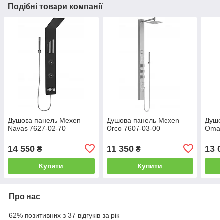
Подібні товари компанії
Душова панель Mexen
Душова панель Mexen
Душ
Navas 7627-02-70
Orco 7607-03-00
Omar
14 550
11 350
13 
₴
₴
Купити
Купити
Про нас
62% позитивних з 37 відгуків за рік