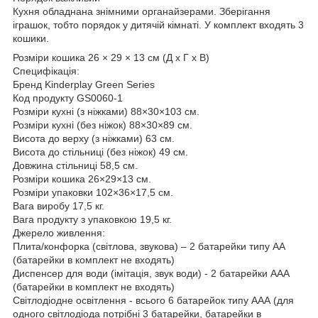
Кухня обладнана знімними органайзерами. Зберігання
іграшок, тобто порядок у дитячій кімнаті. У комплект входять 3
кошики.
Розміри кошика 26 × 29 × 13 см (Д х Г х В)
Специфікація:
Бренд Kinderplay Green Series
Код продукту GS0060-1
Розміри кухні (з ніжками) 88×30×103 см.
Розміри кухні (без ніжок) 88×30×89 см.
Висота до верху (з ніжками) 63 см.
Висота до стільниці (без ніжок) 49 см.
Довжина стільниці 58,5 см.
Розміри кошика 26×29×13 см.
Розміри упаковки 102×36×17,5 см.
Вага виробу 17,5 кг.
Вага продукту з упаковкою 19,5 кг.
Джерело живлення:
Плита/конфорка (світлова, звукова) – 2 батарейки типу АА
(батарейки в комплект не входять)
Диспенсер для води (імітація, звук води) - 2 батарейки ААА
(батарейки в комплект не входять)
Світлодіодне освітлення - всього 6 батарейок типу ААА (для
одного світлодіода потрібні 3 батарейки, батарейки в