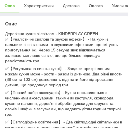
Опис
Характеристики
Доставка
Оплата
Умови п
Опис
Дерев'яна кухня зі світлом - KINDERPLAY GREEN
✅【Реалістичні світлові та звукові ефекти】 - На кухні є
пальники зі світловими та звуковими ефектами, що імітують
приготування їжі. Через 15 секунд звук відключається,
залишається лише світло, що ще більше підвищує
реалістичність гри.
✅【Регульована висота кухні】 - Завдяки прикріпленим
ніжкам кухня може «рости» разом із дитиною. Два рівні висоти
(89 см та 103 см) дозволяють підігнати його під зростання
дитини, що продовжує період гри.
✅【Повний набір аксесуарів】- Кухня поставляється з
численними аксесуарами, такими як каструля, сковорода,
кухонне начиння, дерев'яні обробні дошки для фруктів та
овочів і шафки з засувками, що надають дітям години творчої
гри.
✅【Світлодіодне освітлення】 - Два світлодіодні світильники в
комплекті надають кухні неповторної атмосфери під час гри,