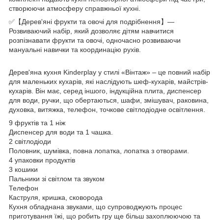
створюючи атмосферу справжньої кухні.
✅【Дерев'яні фрукти та овочі для подрібнення】—
Розвиваючий набір, який дозволяє дітям навчитися
розпізнавати фрукти та овочі, одночасно розвиваючи
мануальні навички та координацію рухів.
Дерев'яна кухня Kinderplay у стилі «Вінтаж» – це повний набір
для маленьких кухарів, які наслідують шеф-кухарів, майстрів-
кухарів. Він має, серед іншого, індукційна плита, диспенсер
для води, ручки, що обертаються, шафи, змішувач, раковина,
духовка, витяжка, телефон, точкове світлодіодне освітлення.
9 фруктів та 1 ніж
Диспенсер для води та 1 чашка.
2 світлодіоди
Половник, шумівка, повна лопатка, лопатка з отворами.
4 упаковки продуктів
3 кошики
Пальники зі світлом та звуком
Телефон
Каструля, кришка, сковорода
Кухня обладнана звуками, що супроводжують процес
приготування їжі, що робить гру ще більш захоплюючою та