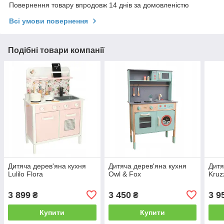
Повернення товару впродовж 14 днів за домовленістю
Всі умови повернення
Подібні товари компанії
Дитяча дерев'яна кухня
Дитяча дерев'яна кухня
Дитя
Lulilo Flora
Owl & Fox
Kruz
3 899
3 450
3 9
₴
₴
Купити
Купити