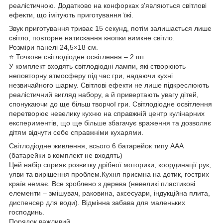
реалістичною. Додатково на конфорках з'являються світлові
ефекти, що імітують приготування їжі.
Звук приготування триває 15 секунд, потім залишається лише
світло, повторне натискання кнопки вимкне світло.
Розміри панелі 24,5×18 см.
⭐ Точкове світлодіодне освітлення – 2 шт.
У комплект входять світлодіодні лампи, які створюють
неповторну атмосферу під час гри, надаючи кухні
незвичайного шарму. Світлові ефекти не лише підкреслюють
реалістичний вигляд набору, а й привертають увагу дітей,
спонукаючи до ще більш творчої гри. Світлодіодне освітлення
перетворює невелику кухню на справжній центр кулінарних
експериментів, що ще більше збагачує враження та дозволяє
дітям відчути себе справжніми кухарями.
Світлодіодне живлення, всього 6 батарейок типу ААА
(батарейки в комплект не входять)
Цей набір сприяє розвитку дрібної моторики, координації рук,
уяви та вирішення проблем.Кухня приємна на дотик, гострих
країв немає. Все зроблено з дерева (невеликі пластикові
елементи – змішувач, раковина, аксесуари, індукційна плита,
диспенсер для води). Відмінна забава для маленьких
господинь.
Порядок важливий