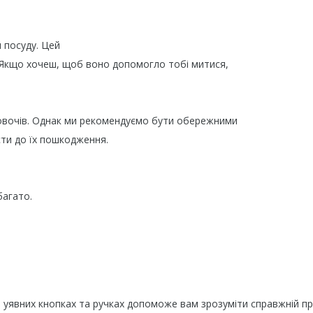
 посуду. Цей
.Якщо хочеш, щоб воно допомогло тобі митися,
овочів. Однак ми рекомендуємо бути обережними
сти до їх пошкодження.
 багато.
я
 уявних кнопках та ручках допоможе вам зрозуміти справжній пр