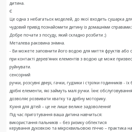
дитина.
Є
Це одна з небагатьох моделей, до якої входить сушарка для
чудовий привід познайомити дитину із домашніми справами
Добре почати з посуду, який складно розбити ;)
Металева раковина знімна.
- Ви можете заповнити його водою для миття фруктів або 
при контакті дерев'яних елементів з водою це може призве
руйнувати.
сенсорний
ручки, розсувні двері, гачки, гудзики і стрілки годинників - їх
дрібні елементи, які займуть малі ручки. Їхнє обслуговуванн
дозволяє розвивати хватку та дрібну моторику.
Кухня для дітей – це не лише велике задоволення!
Під час приготування ваша дитина навчиться:
використання пальників – без ризику обпектися
керування духовкою та мікрохвильовою піччю – практика на