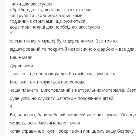
гачки для аксесуарів
обробна дошка, лопатка, ложка та ніж
каструля та сковорода з кришками
годинник з стрілками, що рухаються
додаткові полиці для необхідних аксесуарів
Усі
елементи (крім мушлі) були дерев'яними. Все точно
відшліфований та покритий нетоксичною фарбою – все для
Ваше маля.
Дерев'яний
іграшки – це пропозиція для батьків, які, крім розваг
Малюки теж піклуються про хороше
наша планета. Виготовлений з натуральних матеріалів, безп
буде успішно служити багатьом поколінням дітей.
З
Ви, напевно, бачили безліч моделей дитячих кухонь. Ось що
модель, вона максимально точна
копія справжньої кухні, зберігаючи при цьому вашу безпеку