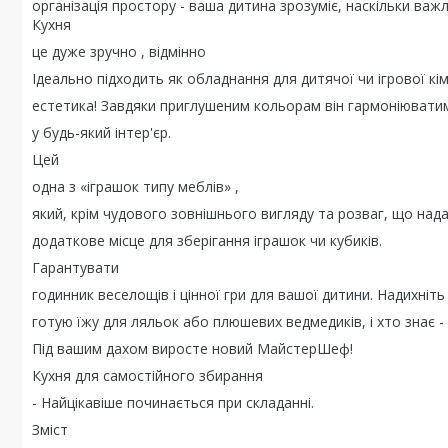
організація простору - ваша дитина зрозуміє, наскільки важл
Кухня
це дуже зручно , відмінно
Ідеально підходить як обладнання для дитячої чи ігрової к
естетика! Завдяки приглушеним кольорам він гармоніювати
у будь-який інтер'єр.
Цей
одна з «іграшок типу меблів» ,
який, крім чудового зовнішнього вигляду та розваг, що над
додаткове місце для зберігання іграшок чи кубиків.
Гарантувати
годинник веселощів і цінної гри для вашої дитини. Надихніть 
готую їжу для ляльок або плюшевих ведмедиків, і хто знає -
Під вашим дахом виросте новий МайстерШеф!
Кухня для самостійного збирання
- Найцікавіше починається при складанні.
Зміст