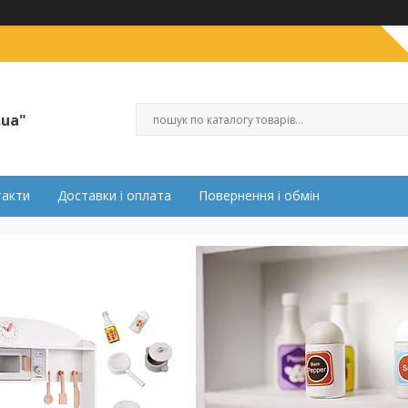
.ua"
такти
Доставки і оплата
Повернення і обмін