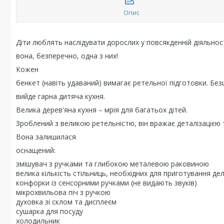
Опис
Діти люблять наслідувати дорослих у повсякденній діяльност
вона, безперечно, одна з них!
Кожен
бенкет (навіть удаваний) вимагає ретельної підготовки. Безц
вийде гарна дитяча кухня.
Велика дерев'яна кухня – мрія для багатьох дітей.
Зроблений з великою ретельністю, він вражає деталізацією 
Вона залишилася
оснащений:
змішувач з ручками та глибокою металевою раковиною
велика кількість стільниць, необхідних для приготування дел
конфорки із сенсорними ручками (не видають звуків)
мікрохвильова піч з ручкою
духовка зі склом та дисплеєм
сушарка для посуду
холодильник