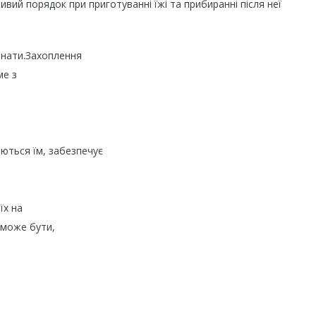
ивий порядок при приготуванні їжі та прибиранні після неї
імнати.Захоплення
ме з
аються їм, забезпечує
їх на
 може бути,