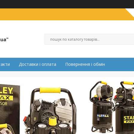
.ua"
такти
Доставки і оплата
Повернення і обмін