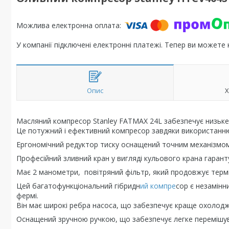
У компанії підключені електронні платежі. Тепер ви можете
Опис
Х
Масляний компресор Stanley FATMAX 24L забезпечує низьке
Це потужний і ефективний компресор завдяки використанню
Ергономічний редуктор тиску оснащений точним механізмо
Професійний зливний кран у вигляді кульового крана гарант
Має 2 манометри, повітряний фільтр, який продовжує термі
Цей багатофункціональний гібридн
ий компре
сор є незамінн
фермі.
Він має широкі ребра насоса, що забезпечує краще охолодж
Оснащений зручною ручкою, що забезпечує легке перемішув