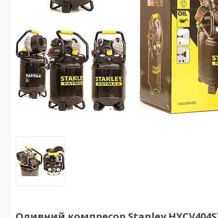
Оливний компресор Stanley HYCV404ST