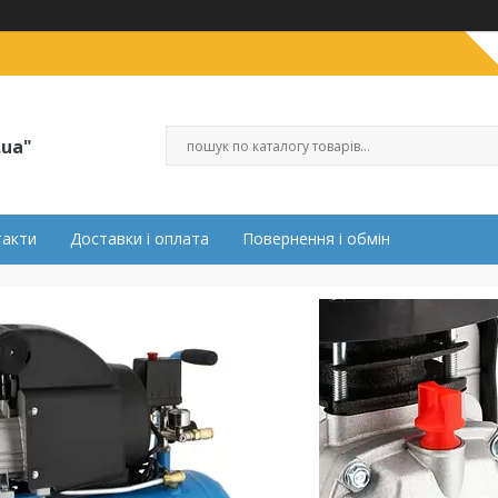
.ua"
такти
Доставки і оплата
Повернення і обмін