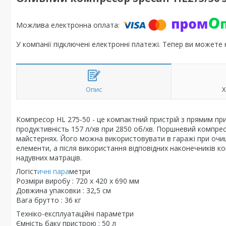
У компанії підключені електронні платежі. Тепер ви можете
Опис
Х
Компресор HL 275-50 - це компактний пристрій з прямим при
продуктивність 157 л/хв при 2850 об/хв. Поршневий компрес
майстернях. Його можна використовувати в гаражі при очищ
елементи, а після використання відповідних наконечників 
надувних матраців.
Логіст
ичні пара
метри
Розміри виробу : 720 x 420 x 690 мм
Довжина упаковки : 32,5 см
Вага брутто : 36 кг
Техніко-експлуатаційні параметри
Ємність баку пристрою : 50 л