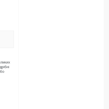
еликих
дрібні
або