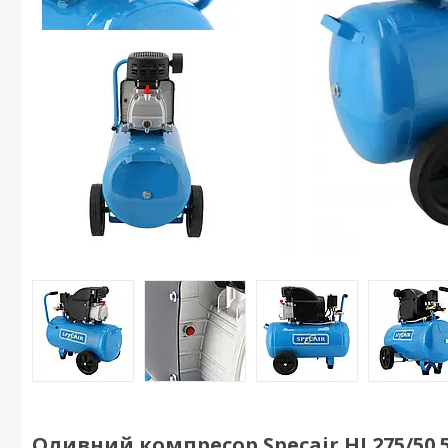
Оливний компресор Specair HL275/50 5