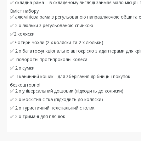
✅ складна рама - в складеному вигляді займає мало місця 
Вміст набору:
✅ алюмінієва рама з регульованою направляючою обшита 
✅ 2 х люльки з регульованою спинкою
✅2 коляски ​
✅ чотири чохли (2 х коляски та 2 х люльки)
✅ 2 х багатофункціональне автокрісло з адаптерами для кр
✅ поворотні протипроколні колеса
✅ 2 х сумки
✅ Тканинний кошик - для зберігання дрібниць і покупок
безкоштовно!
✅ 2 х універсальний дощовик (підходить до коляски)
✅ 2 x москітна сітка (підходить до коляски)
✅ 2 x туристичний пеленальний столик
✅ 2 х тримачі для пляшок