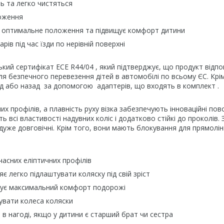
нь та легко чистяться
ложення
є оптимальне положення та підвищує комфорт дитини
рів під час їзди по нерівній поверхні
кий сертифікат ECE R44/04 , який підтверджує, що продукт відпо
 безпечного перевезення дітей в автомобілі по всьому ЄС. Крім
д або назад за допомогою адаптерів, що входять в комплект .
них профілів, а плавність руху візка забезпечують інноваційні пов
 всі властивості надувних коліс і додатково стійкі до проколів.
дуже довговічні. Крім того, вони мають блокування для прямолін
учасних еліптичних профілів
 легко підлаштувати коляску під свій зріст
печує максимальний комфорт подорожі
увати колеса коляски
в нагоді, якщо у дитини є старший брат чи сестра