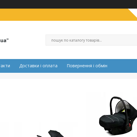
.ua"
такти
Доставки і оплата
Повернення і обмін