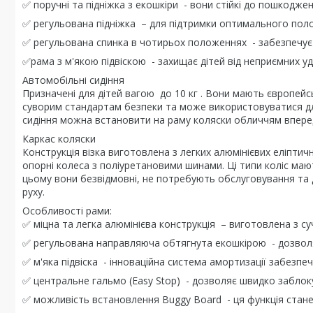
✅ поручні та підніжка з екошкіри - вони стійкі до пошкодже
✅ регульована підніжка – для підтримки оптимального по
✅ регульована спинка в чотирьох положеннях - забезпечу
✅рама з м'якою підвіскою - захищає дітей від неприємних уда
Автомобільні сидіння
Призначені для дітей вагою до 10 кг . Вони мають європейсь
суворим стандартам безпеки та може використовуватися для
сидіння можна встановити на раму коляски обличчям впере
Каркас коляски
Конструкція візка виготовлена ​​з легких алюмінієвих еліптич
опорні колеса з поліуретановими шинами. Ці типи коліс мають
цьому вони безвідмовні, не потребують обслуговування та 
руху.
Особливості рами:
✅ міцна та легка алюмінієва конструкція – виготовлена ​​з с
✅ регульована направляюча обтягнута екошкірою - дозволяє
✅ м'яка підвіска - інноваційна система амортизації забез
✅ центральне гальмо (Easy Stop) - дозволяє швидко заблок
✅ можливість встановлення Buggy Board - ця функція стане 