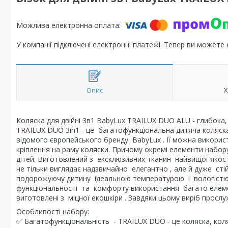
У компанії підключені електронні платежі. Тепер ви можете
Опис
Х
Коляска для двійні 3в1 BabyLux TRAILUX DUO ALU - глибока,
TRAILUX DUO 3in1 - це багатофункціональна дитяча коляска д
відомого європейського бренду BabyLux . Її можна викорис
кріплення на раму коляски. Причому окремі елементи набору 
дітей. Виготовлений з ексклюзивних тканин найвищої якос
не тільки виглядає надзвичайно елегантно , але й дуже сті
подорожуючу дитину ідеальною температурою і вологістю 
функціональності та комфорту використання багато елемент
виготовлені з міцної екошкіри . Завдяки цьому виріб просл
Особливості набору:
✅ Багатофункціональність - TRAILUX DUO - це коляска, кол