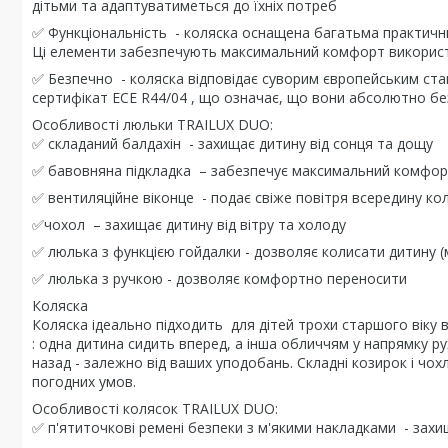
дітьми та адаптуватиметься до їхніх потреб
✅ Функціональність - коляска оснащена багатьма практичн
Ці елементи забезпечують максимальний комфорт використ
✅ Безпечно - коляска відповідає суворим європейським ста
сертифікат ECE R44/04 , що означає, що вони абсолютно без
Особливості люльки TRAILUX DUO:
✅ складаний балдахін - захищає дитину від сонця та дощу
✅ бавовняна підкладка – забезпечує максимальний комфорт 
✅ вентиляційне віконце - подає свіже повітря всередину ко
✅чохол – захищає дитину від вітру та холоду
✅ люлька з функцією гойдалки - дозволяє колисати дитину (
✅ люлька з ручкою - дозволяє комфортно переносити
Коляска
Коляска ідеально підходить для дітей трохи старшого віку
: одна дитина сидить вперед, а інша обличчям у напрямку р
назад - залежно від ваших уподобань. Складні козирок і чо
погодних умов.
Особливості колясок TRAILUX DUO:
✅ п'ятиточкові ремені безпеки з м'якими накладками - зах