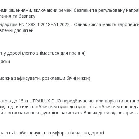
ими рішеннями, включаючи ремені безпеки та регульовану напра
ання та безпеку
ндартам EN 1888-1:2018+A1:2022 . Однак крісла мають європейс
печні для дітей.
у дорозі (легко знімається для прання)
ляски
можна зафіксувати, розклавши бічні ніжки)
 вагою до 15 кг . TRAILUX DUO передбачає чотири варіанти встан
уху, а діти сидять обличчям один до одного та обличчям вперед 
хли з вітрозахисною функцією захистять Ваших дітей від несприят
ищають і забезпечують комфорт під час подорожі