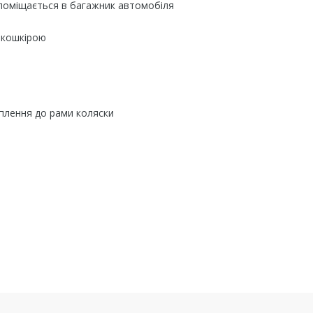
і поміщається в багажник автомобіля
екошкірою
іплення до рами коляски