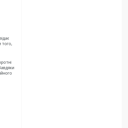
відає
 того,
оротні
 Завдяки
ійного