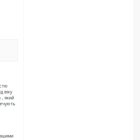
істю
д віку
 , який
печують
вашими