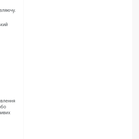
вляючу.
ький
овлення
або
ливих