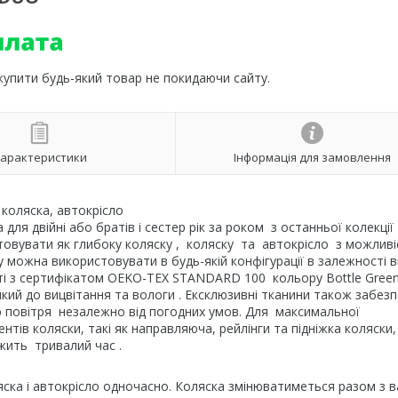
 купити будь-який товар не покидаючи сайту.
арактеристики
Інформація для замовлення
 коляска, автокрісло
ля двійні або братів і сестер рік за роком з останньої колекції
товувати як глибоку коляску , коляску та автокрісло з можлив
можна використовувати в будь-якій конфігурації в залежності ві
ті з сертифікатом OEKO-TEX STANDARD 100 кольору Bottle Green
йкий до вицвітання та вологи . Ексклюзивні тканини також забез
повітря незалежно від погодних умов. Для максимальної
ів коляски, такі як направляюча, рейлінги та підніжка коляски,
ужить тривалий час .
яска і автокрісло одночасно. Коляска змінюватиметься разом з 