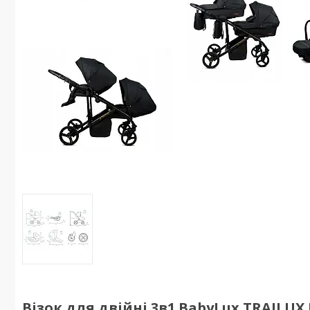
Візок для двійні 3в1 BabyLux TRAILUX