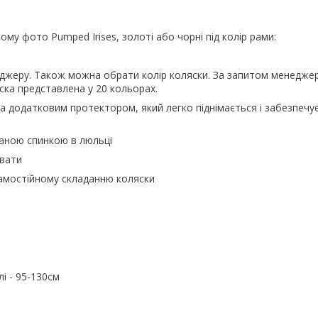
ому фото Pumped Irises, золоті або чорні під колір рами:
неджеру. Також можна обрати колір коляски. За запитом менедже
ска представлена у 20 кольорах.
а додатковим протектором, який легко піднімається і забезпечу
аною спинкою в люльці
увати
самостійному складанню коляски
і - 95-130см