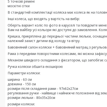
5 точкові ремені
москітні сітки
В стандартній комплектації коляска має колеса як на головн
Інші колеса, що входять у вартість на вибір:
Оберіть варіант коліс по фото в каруселі та повідомте ме
Вам на вайбер усі кольори які доступні до замовлення. Коля
Кришка, прикріплена до передньої частини люльки, оснащен
належний захист дитини від холоду та вітру.
Бавовняний салон коляски + бавовняний матрац з регульов
Рама з передніми поворотними колесами, які можна зафікс
Механізм швидкого складання з фіксатором, що запобігає 
Ручка коляски обшита екошкірою
Параметри коляски:
ширина - 63 см
довжина - 150 см
розміри після складання рами - 97х62х27см
регулювання ручки - найвище і найнижче положення від земл
розміри люльки - 80х35х20см
розміри коляски: