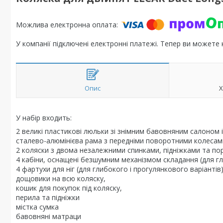
У компанії підключені електронні платежі. Тепер ви можете
Опис
Х
У набір входить:
2 великі пластикові люльки зі знімним бавовняним салоном
сталево-алюмінієва рама з передніми поворотними колеса
2 коляски з двома незалежними спинками, підніжками та по
4 кабіни, оснащені безшумним механізмом складання (для гл
4 фартухи для ніг (для глибокого і прогулянкового варіантів)
дощовики на всю коляску,
кошик для покупок під коляску,
перила та підніжки
містка сумка
бавовняні матраци