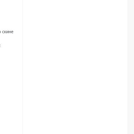
р скине
є