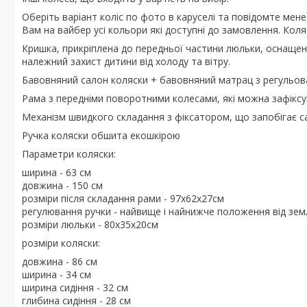
Оберіть варіант коліс по фото в каруселі та повідомте ме
Вам на вайбер усі кольори які доступні до замовлення. Коля
Кришка, прикріплена до передньої частини люльки, оснащен
належний захист дитини від холоду та вітру.
Бавовняний салон коляски + бавовняний матрац з регульов
Рама з передніми поворотними колесами, які можна зафікс
Механізм швидкого складання з фіксатором, що запобігає 
Ручка коляски обшита екошкірою
Параметри коляски:
ширина - 63 см
довжина - 150 см
розміри після складання рами - 97х62х27см
регулювання ручки - найвище і найнижче положення від земл
розміри люльки - 80х35х20см
розміри коляски:
довжина - 86 см
ширина - 34 см
ширина сидіння - 32 см
глибина сидіння - 28 см