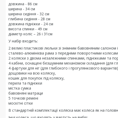
довжина - 86 см
ширина - 34 см
ширина сидіння - 32 см
глибина сидіння - 28 см
довжина підніжки - 24 см
висота спинки - 49 см
діаметр коліс – 26 і 31см
У набір входить:
2 великі пластикові люльки зі знімним бавовняним салоном
сталево-алюмінієва рама з передніми поворотними колеса
2 коляски з двома незалежними спинками, підніжками та по
4 кабіни, оснащені безшумним механізмом складання (для гл
4 фартухи для ніг (для глибокого і прогулянкового варіантів)
дощовики на всю коляску,
кошик для покупок під коляску,
перила та підніжки
містка сумка
бавовняні матраци
5 точкові ремені
москітні сітки
В стандартній комплектації коляска має колеса як на головн
Інші колеса, що входять у вартість на вибір: