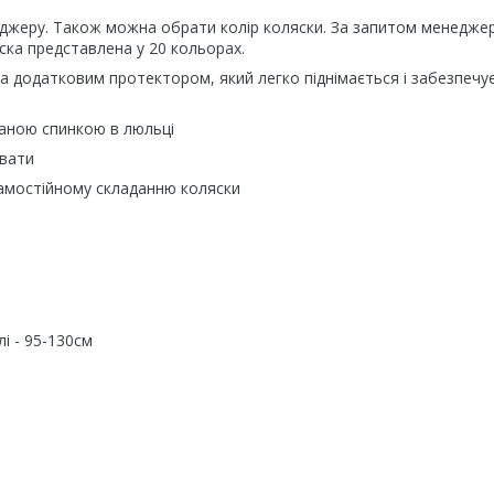
неджеру. Також можна обрати колір коляски. За запитом менедже
ска представлена у 20 кольорах.
а додатковим протектором, який легко піднімається і забезпечу
аною спинкою в люльці
увати
самостійному складанню коляски
і - 95-130см