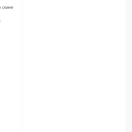
р скине
є