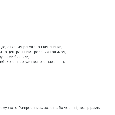
 і додатковим регулюванням спинки,
ми та центральним тросовим гальмом,
ручнями безпеки,
ибокого і прогулянкового варіантів),
,
ому фото Pumped Irises, золоті або чорні під колір рами: