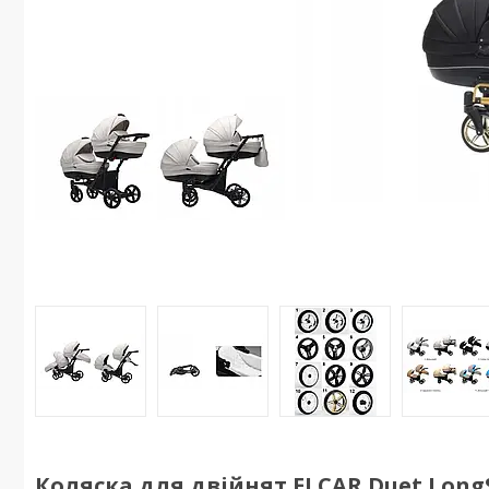
Коляска для двійнят ELCAR Duet Long