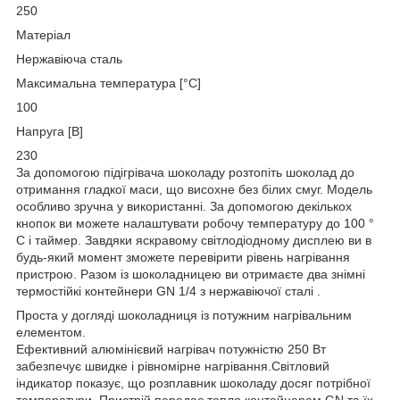
250​​
Матеріал
Нержавіюча сталь
Максимальна температура [°C]
100​​
Напруга [В]
230
За допомогою підігрівача шоколаду розтопіть шоколад до
отримання гладкої маси, що висохне без білих смуг. Модель
особливо зручна у використанні. За допомогою декількох
кнопок ви можете налаштувати робочу температуру до 100 °
C і таймер. Завдяки яскравому світлодіодному дисплею ви в
будь-який момент зможете перевірити рівень нагрівання
пристрою. Разом із шоколадницею ви отримаєте два знімні
термостійкі контейнери GN 1/4 з нержавіючої сталі .
Проста у догляді шоколадниця із потужним нагрівальним
елементом.
Ефективний алюмінієвий нагрівач потужністю 250 Вт
забезпечує швидке і рівномірне нагрівання.Світловий
індикатор показує, що розплавник шоколаду досяг потрібної
температури. Пристрій передає тепло контейнерам GN та їх