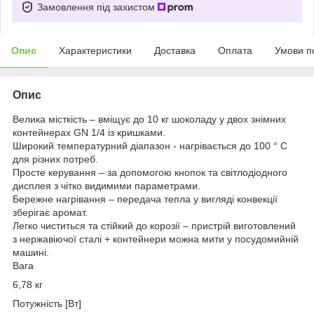
Замовлення під захистом
Опис
Характеристики
Доставка
Оплата
Умови п
Опис
Велика місткість – вміщує до 10 кг шоколаду у двох знімних
контейнерах GN 1/4 із кришками.
Широкий температурний діапазон - нагрівається до 100 ° C
для різних потреб.
Просте керування – за допомогою кнопок та світлодіодного
дисплея з чітко видимими параметрами.
Бережне нагрівання – передача тепла у вигляді конвекції
зберігає аромат.
Легко чиститься та стійкий до корозії – пристрій виготовлений
з нержавіючої сталі + контейнери можна мити у посудомийній
машині.
Вага
6,78 кг
Потужність [Вт]