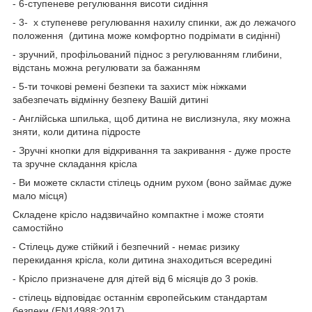
- 6-ступеневе регулювання висоти сидіння
- 3- х ступеневе регулювання нахилу спинки, аж до лежачого
положення (дитина може комфортно подрімати в сидінні)
- зручний, профільований піднос з регулюванням глибини,
відстань можна регулювати за бажанням
- 5-ти точкові ремені безпеки та захист між ніжками
забезпечать відмінну безпеку Вашій дитині
- Англійська шпилька, щоб дитина не вислизнула, яку можна
зняти, коли дитина підросте
- Зручні кнопки для відкривання та закривання - дуже просте
та зручне складання крісла
- Ви можете скласти стілець одним рухом (воно займає дуже
мало місця)
Складене крісло надзвичайно компактне і може стояти
самостійно
- Стілець дуже стійкий і безпечний - немає ризику
перекидання крісла, коли дитина знаходиться всередині
- Крісло призначене для дітей від 6 місяців до 3 років.
- стілець відповідає останнім європейським стандартам
безпеки (EN14988:2017)