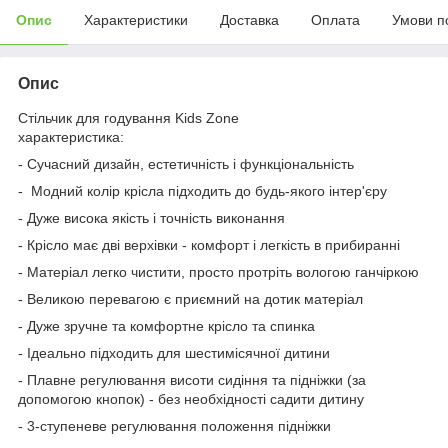
Опис
Характеристики
Доставка
Оплата
Умови п
Опис
Стільчик для годування Kids Zone
характеристика:
- Сучасний дизайн, естетичність і функціональність
- Модний колір крісла підходить до будь-якого інтер'єру
- Дуже висока якість і точність виконання
- Крісло має дві верхівки - комфорт і легкість в прибиранні
- Матеріал легко чистити, просто протріть вологою ганчіркою
- Великою перевагою є приємний на дотик матеріал
- Дуже зручне та комфортне крісло та спинка
- Ідеально підходить для шестимісячної дитини
- Плавне регулювання висоти сидіння та підніжки (за
допомогою кнопок) - без необхідності садити дитину
- 3-ступеневе регулювання положення підніжки