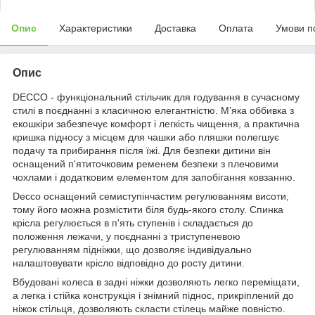
Опис
Характеристики
Доставка
Оплата
Умови п
Опис
DECCO - функціональний стільчик для годування в сучасному
стилі в поєднанні з класичною елегантністю. М’яка оббивка з
екошкіри забезпечує комфорт і легкість чищення, а практична
кришка підносу з місцем для чашки або пляшки полегшує
подачу та прибирання після їжі. Для безпеки дитини він
оснащений п'ятиточковим ременем безпеки з плечовими
чохлами і додатковим елементом для запобігання ковзанню.
Decco оснащений семиступінчастим регулюванням висоти,
тому його можна розмістити біля будь-якого столу. Спинка
крісла регулюється в п'ять ступенів і складається до
положення лежачи, у поєднанні з триступеневою
регулюванням підніжки, що дозволяє індивідуально
налаштовувати крісло відповідно до росту дитини.
Вбудовані колеса в задні ніжки дозволяють легко переміщати,
а легка і стійка конструкція і знімний піднос, прикріплений до
ніжок стільця, дозволяють скласти стілець майже повністю.