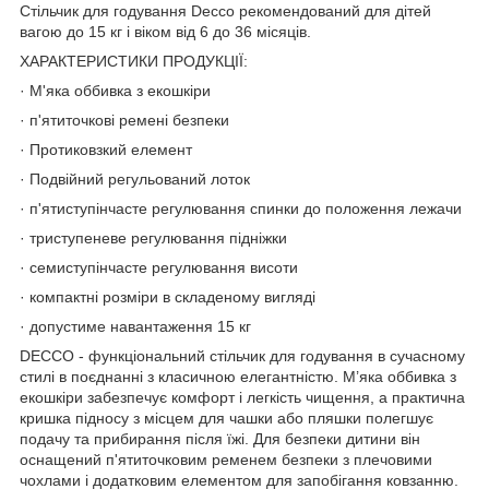
Стільчик для годування Decco рекомендований для дітей
вагою до 15 кг і віком від 6 до 36 місяців.
ХАРАКТЕРИСТИКИ ПРОДУКЦІЇ:
· М'яка оббивка з екошкіри
· п'ятиточкові ремені безпеки
· Протиковзкий елемент
· Подвійний регульований лоток
· п'ятиступінчасте регулювання спинки до положення лежачи
· триступеневе регулювання підніжки
· семиступінчасте регулювання висоти
· компактні розміри в складеному вигляді
· допустиме навантаження 15 кг
DECCO - функціональний стільчик для годування в сучасному
стилі в поєднанні з класичною елегантністю. М’яка оббивка з
екошкіри забезпечує комфорт і легкість чищення, а практична
кришка підносу з місцем для чашки або пляшки полегшує
подачу та прибирання після їжі. Для безпеки дитини він
оснащений п'ятиточковим ременем безпеки з плечовими
чохлами і додатковим елементом для запобігання ковзанню.