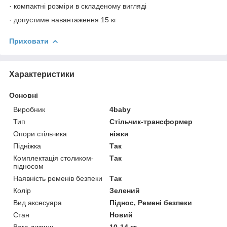
· компактні розміри в складеному вигляді
· допустиме навантаження 15 кг
Приховати
Характеристики
Основні
Виробник
4baby
Тип
Стільчик-трансформер
Опори стільчика
ніжки
Підніжка
Так
Комплектація столиком-
Так
підносом
Наявність ременів безпеки
Так
Колір
Зелений
Вид аксесуара
Піднос, Ремені безпеки
Стан
Новий
Вага дитини
10-14 кг.