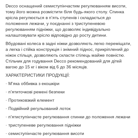
Decco оснащений семиступінчастим регулюванням висоти,
тому його можна розмістити біля будь-якого столу. Спинка
крісла регулюється в п'ять ступенів і складається до
положення лежачи, у поєднанні з триступеневою
регулюванням підніжки, що дозволяє індивідуально
налаштовувати крісло відповідно до росту дитини.
Вбудовані колеса в задні ніжки дозволяють легко переміщати,
а легка і стійка конструкція і знімний піднос, прикріплений до
ніжок стільця, дозволяють скласти стілець майже повністю.
Стільчик для годування Decco рекомендований для дітей
вагою до 15 кг і віком від 6 до 36 місяців.
ХАРАКТЕРИСТИКИ ПРОДУКЦІЇ:
· М'яка оббивка з екошкіри
· п'ятиточкові ремені безпеки
· Протиковзкий елемент
· Подвійний регульований лоток
· п'ятиступінчасте регулювання спинки до положення лежачи
· триступеневе регулювання підніжки
· семиступінчасте регулювання висоти