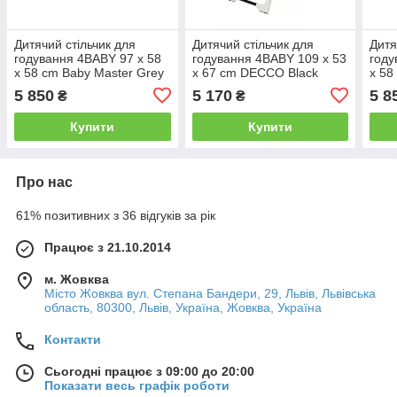
Дитячий стільчик для
Дитячий стільчик для
Дитя
годування 4BABY 97 x 58
годування 4BABY 109 x 53
году
x 58 cm Baby Master Grey
x 67 cm DECCO Black
x 5
2023
GRE
5 850
5 170
5 8
₴
₴
Купити
Купити
Про нас
61% позитивних з 36 відгуків за рік
Працює з 21.10.2014
м. Жовква
Місто Жовква вул. Степана Бандери, 29, Львів, Львівська
область, 80300, Львів, Україна, Жовква, Україна
Контакти
Сьогодні працює з 09:00 до 20:00
Показати весь графік роботи