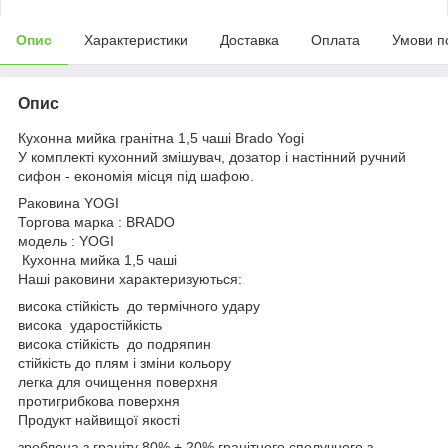
Опис
Характеристики
Доставка
Оплата
Умови п
Опис
Кухонна мийка гранітна 1,5 чаші Brado Yogi
У комплекті кухонний змішувач, дозатор і настінний ручний
сифон - економія місця під шафою.
Раковина YOGI
Торгова марка : BRADO
модель : YOGI
Кухонна мийка 1,5 чаші
Наші раковини характеризуються:
висока стійкість до термічного удару
висока ударостійкість
висока стійкість до подряпин
стійкість до плям і зміни кольору
легка для очищення поверхня
протигрибкова поверхня
Продукт найвищої якості
зроблена з граніту 80% + 20% гранітного сполучного з