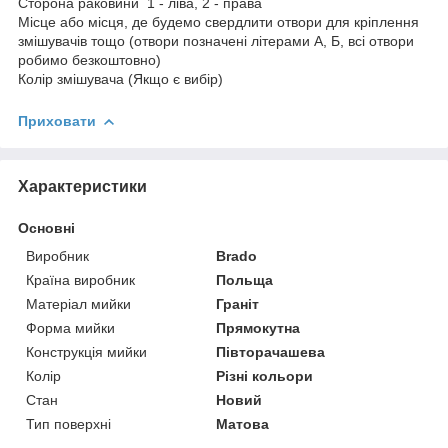
Сторона раковини 1 - ліва, 2 - права
Місце або місця, де будемо свердлити отвори для кріплення
змішувачів тощо (отвори позначені літерами А, Б, всі отвори
робимо безкоштовно)
Колір змішувача (Якщо є вибір)
Приховати
Характеристики
Основні
Виробник
Brado
Країна виробник
Польща
Матеріал мийки
Граніт
Форма мийки
Прямокутна
Конструкція мийки
Півторачашева
Колір
Різні кольори
Стан
Новий
Тип поверхні
Матова