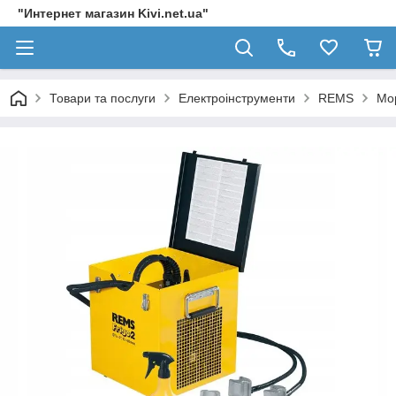
"Интернет магазин Kivi.net.ua"
Товари та послуги
Електроінструменти
REMS
Мо