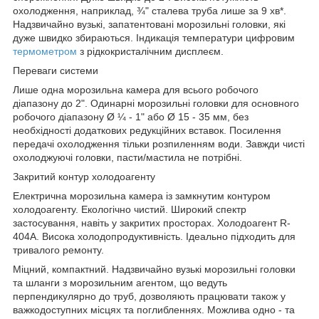
охолодження, наприклад, ¾" сталева труба лише за 9 хв*.
Надзвичайно вузькі, запатентовані морозильні головки, які
дуже швидко збираються. Індикація температури цифровим
термометром
з рідкокристалічним дисплеєм.
Переваги системи
Лише одна морозильна камера для всього робочого
діапазону до 2". Одинарні морозильні головки для основного
робочого діапазону Ø ¼ - 1" або Ø 15 - 35 мм, без
необхідності додаткових редукційних вставок. Посилення
передачі охолодження тільки розпиленням води. Завжди чисті
охолоджуючі головки, пасти/мастила не потрібні.
Закритий контур холодоагенту
Електрична морозильна камера із замкнутим контуром
холодоагенту. Екологічно чистий. Широкий спектр
застосування, навіть у закритих просторах. Холодоагент R-
404A. Висока холодопродуктивність. Ідеально підходить для
тривалого ремонту.
Міцний, компактний. Надзвичайно вузькі морозильні головки
та шланги з морозильним агентом, що ведуть
перпендикулярно до труб, дозволяють працювати також у
важкодоступних місцях та поглибленнях. Можлива одно - та