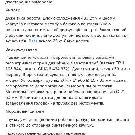
двостороння заморозка.
Чиллер
Дуже тиха робота. Блок охолодження 430 Вт у міцному
корпусі з листового металу з боковою вентиляційною
решіткою для оптимальної циркуляції повітря. Розташований
у верхній частині, легко доступний, велике місце для шлангів і
аксесуарів.
Вага
всього 23 кг. Легко носити.
Заморожування
Надзвичайно компактні морозильні головки з виїмками
геометричної форми для різних діаметрів труб (патент EP 1
108 944, патент США 6 434 952). Дуже вузький, всього 50 мм в
ширину. Широке застосування, навіть у важкодоступних
місцях. Усі розміри труб від Ø ¼ - 1" або Ø 15 - 35 мм можна
заморозити за допомогою однієї морозильної головки.
Морозильні вставки для решти робочого діапазону - до Ø 2",
60 мм. Кріпильні стрічки для легкого та швидкого
встановлення головок на трубах без інструментів.
Морозильні шланги
Гнучкі дуже довгі (великий робочий радіус) морозильні шланги
зі стійкого до стирання синтетичного каучуку.
Рідкокристалічний цифровий термометр