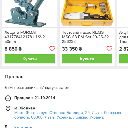
Лещата FORMAT
Тестовий насос REMS
Акці
4317784121781 1/2-2".
MSG 63 FM Set 20-25-32
для 
50mm
256233
Ther
PRO-
8 850
33 350
2 8
₴
₴
003)
пода
Купити
Купити
Про нас
62% позитивних з 37 відгуків за рік
Працює з 21.10.2014
м. Жовква
Місто Жовква вул. Степана Бандери, 29, Львів, Львівська
область, 80300, Львів, Україна, Жовква, Україна
Контакти