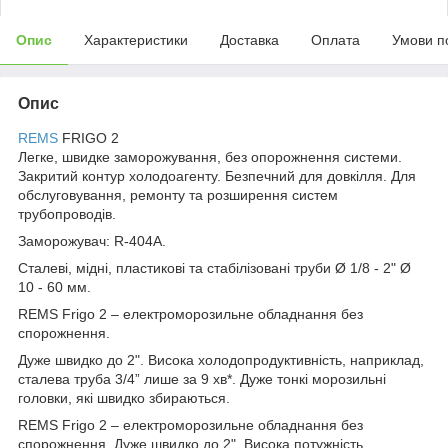
Опис
Характеристики
Доставка
Оплата
Умови п
Опис
REMS
FRIGO 2
Легке, швидке заморожування, без опорожнення системи.
Закритий контур холодоагенту. Безпечний для довкілля. Для
обслуговування, ремонту та розширення систем
трубопроводів.
Заморожувач: R-404A.
Сталеві, мідні, пластикові та стабілізовані труби Ø 1/8 - 2" Ø
10 - 60 мм.
REMS Frigo 2 – електроморозильне обладнання без
спорожнення.
Дуже швидко до 2". Висока холодопродуктивність, наприклад,
сталева труба 3/4” лише за 9 хв*. Дуже тонкі морозильні
головки, які швидко збираються.
REMS Frigo 2 – електроморозильне обладнання без
спорожнення. Дуже швидко до 2". Висока потужність