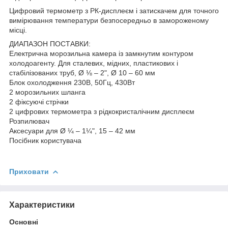
Цифровий термометр з РК-дисплеєм і затискачем для точного
вимірювання температури безпосередньо в замороженому
місці.
ДИАПАЗОН ПОСТАВКИ:
Електрична морозильна камера із замкнутим контуром
холодоагенту. Для сталевих, мідних, пластикових і
стабілізованих труб, Ø ⅛ – 2", Ø 10 – 60 мм
Блок охолодження 230В, 50Гц, 430Вт
2 морозильних шланга
2 фіксуючі стрічки
2 цифрових термометра з рідкокристалічним дисплеєм
Розпилювач
Аксесуари для Ø ¼ – 1¼", 15 – 42 мм
Посібник користувача
Приховати
Характеристики
Основні