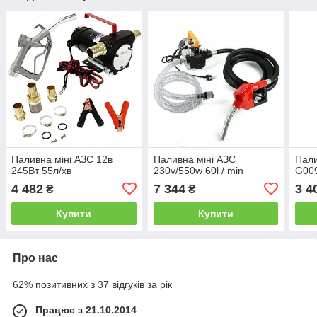
Паливна міні АЗС 12в
Паливна міні АЗС
Пали
245Вт 55л/хв
230v/550w 60l / min
G00
4 482
7 344
3 4
₴
₴
Купити
Купити
Про нас
62% позитивних з 37 відгуків за рік
Працює з 21.10.2014