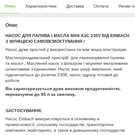
Опис
Характеристики
Доставка
Оплата
Умови п
Опис
НАСОС ДЛЯ ПАЛИВА І МАСЛА МІНІ АЗС 230V ВІД EINBACH
З ФУНКЦІЄЮ САМОВСМОКТУВАННЯ /
Насос дуже простий у використанні та має міцну конструкцію.
Мастилороздавальний пристрій для перекачування палива
та масел
.
Масляний насос з фільтром і міцними металевими
шланговими з’єднаннями. Насос має шнур живлення, який
підключається до розетки 230В, насос одразу готовий до
роботи.
Він характеризується дуже високою продуктивністю,
перекачуючи до 55 л за хвилину.
ЗАСТОСУВАННЯ:
Насос Einbach використовується в основному в
промисловості, сільському господарстві, транспортних
компаніях, майстернях, а також в домашньому господарстві