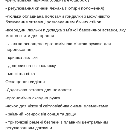
- регулювання спинки лежака (чотири положення)
-люлька обладнана полозами гойдалки з можливістю
блокування хитавиці розкладанням бічних стійок
-всередині люльки підкладка з м'якої бавовняної вставки, яку
можна зняти для прання
- люлька оснащена ергономічною м'якою ручкою для
перенесення
- кришка люльки
- дощовик на всю коляску
- москітна сітка
Оснащення сидіння:
-Додаткова вставка для немовлят
-ергономічна складна ручка
-чохол для ніжок зі світловідбиваючими елементами
- знімний козирок від сонця та дощу
- триточкові ремені безпеки з плавним центральним
регулюванням довжини