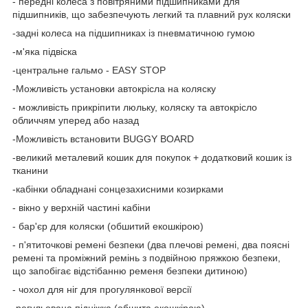
- передні колеса з повітряними підшипниками для
підшипників, що забезпечують легкий та плавний рух коляски
-задні колеса на підшипниках із пневматичною гумою
-м'яка підвіска
-центральне гальмо - EASY STOP
-Можливість установки автокрісла на коляску
- можливість прикріпити люльку, коляску та автокрісло
обличчям уперед або назад
-Можливість встановити BUGGY BOARD
-великий металевий кошик для покупок + додатковий кошик із
тканини
-кабінки обладнані сонцезахисними козирками
- вікно у верхній частині кабіни
- бар'єр для коляски (обшитий екошкірою)
- п'ятиточкові ремені безпеки (два плечові ремені, два поясні
ремені та проміжний ремінь з подвійною пряжкою безпеки,
що запобігає відстібанню ременя безпеки дитиною)
- чохол для ніг для прогулянкової версії
-регульована підніжка (обшита екошкірою)