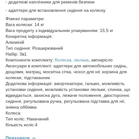
- додаткові наплічники для ременів безпеки
- адаптери для встановлення сидіння на коляску
Фізичні параметри:
Вага коляски: 14 кг
Вага продукту з індивідуальним упакуванням: 15,5 кг
Конкретна інформація:
Алюміній
Тип сидіння: Розширюваний
Набір: 3в1
Компоненти комплекту:
Коляска, люлька
, автокрісло
Аксесуари в комплекті: адаптери для автомобільних сидінь,
дощовик, матрац, москітна сітка, чохол для ніг, корзина для
коляски, підстаканник
Додаткова інформація: амортизатори, гальмо, можливість
установки сидіння, можливість установки люльки, спинка, що
відкидається, захисна дуга, лежаче положення, двостороннє
сидіння, регульована ручка, регульована підставка для ніг,
знімна оббивка
Колеса:
Тип коліс: Накачаний
Кількість коліс:4
Приховати