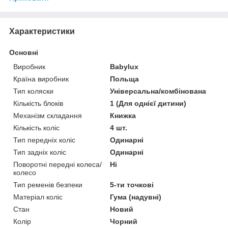
Характеристики
Основні
Виробник
Babylux
Країна виробник
Польща
Тип коляски
Універсальна/комбінована
Кількість блоків
1 (Для однієї дитини)
Механізм складання
Книжка
Кількість коліс
4 шт.
Тип передніх коліс
Одинарні
Тип задніх коліс
Одинарні
Поворотні передні колеса/
Ні
колесо
Тип ременів безпеки
5-ти точкові
Матеріал коліс
Гума (надувні)
Стан
Новий
Колір
Чорний