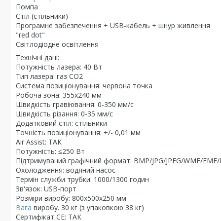
Помпа
Стіл (стільники)
Програмне забезпечення + USB-кабель + шнур живлення
"red dot"
Світлодіодне освітлення
Технічні дані:
Потужність лазера: 40 Вт
Тип лазера: газ CO2
Система позиціонування: червона точка
Робоча зона: 355x240 мм
Швидкість гравіювання: 0-350 мм/с
Швидкість різання: 0-35 мм/с
Додатковий стіл: стільники
Точність позиціонування: +/- 0,01 мм
Air Assist: ТАК
Потужність: ≤250 Вт
Підтримуваний графічний формат: BMP/JPG/JPEG/WMF/EMF/
Охолодження: водяний насос
Термін служби трубки: 1000/1300 годин
Зв'язок: USB-порт
Розміри виробу: 800х500х250 мм
Вага
виробу. 30 кг (з упаковкою 38 кг)
Сертифікат CE: ТАК