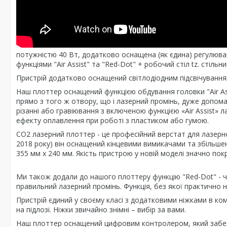
потужністю 40 Вт, додатково оснащена (як єдина) регулюва
функціями "Air Assist" та "Red-Dot" + робочий стіл tz. стільни
Пристрій додатково оснащений світлодіодним підсвічуванням
Наш плоттер оснащений функцією обдування головки "Air Ass
прямо з того ж отвору, що і лазерний промінь, дуже допома
різанні або гравіювання з включеною функцією «Air Assist» 
ефекту оплавлення при роботі з пластиком або гумою.
СО2 лазерний плоттер - це професійний верстат для лазерно
2018 року) він оснащений кінцевими вимикачами та збільш
355 мм x 240 мм. Якість пристрою у новій моделі значно по
Ми також додали до нашого плоттеру функцію "Red-Dot" - че
правильний лазерний промінь. Функція, без якої практично
Пристрій єдиний у своєму класі з додатковими ніжками в ком
на підлозі. Ніжки звичайно знімні – вибір за вами.
Наш плоттер оснащений цифровим контролером, який забезп