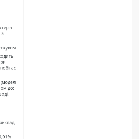
отерів
 з
кожухом.
ходить
При
апобігає
 (моделі
ром до:
оді.
приклад,
0,01%