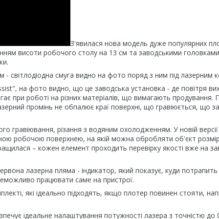
З'явилася нова модель дуже популярних пл
нням висоти робочого столу на 13 см та заводськими головками
ки.
 - світлодіодна смуга видно на фото поряд з ним під лазерним 
ist", на фото видно, що це заводська установка - де повітря ви
гає при роботі на різних матеріалів, що вимагають продування. 
лазерний промінь не обпалює краї поверхні, що гравіюється, що з
го гравіювання, різання з водяним охолодженням. У новій версії
еною робочою поверхнею, на якій можна обробляти об'єкт розмі
кращилася – кожен елемент проходить перевірку якості вже на зав
рвона лазерна пляма - індикатор, який показує, куди потрапить
 неможливо працювати саме на пристрої.
плекті, які ідеально підходять, якщо плотер повинен стояти, на
ечує ідеальне налаштування потужності лазера з точністю до 