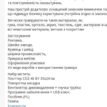
та повторюваність налаштувань.
Наш пристрій додатково оснащений захисним вимикачем та 
що підвищує безпеку користувача (потрібна згідно із законом
Він може гравірувати на таких матеріалах, як:
гума, пластик, оргскло, акрил, текстиль, одяг, матеріали зі
всі неметалеві матеріали, метали з покриттям
Застосування:
Реклама,
Швейні заводи,
Кравець і шевці,
шкіряна промисловість,
Прикраса меблів
Оформлення упаковки
Усі види виробів з використанням гравера
Набір містить:
Плоттер CO2 40 Вт 35x24 см
Поворотна насадка
Вентилятор димовидалення + гнучка трубка
Програмне забезпечення + USB-ключ
Посібник (PL)
Помпа
Компресор